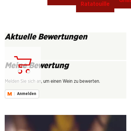
Gril
Ratatouille
Aktuelle Bewertungen
Meine Bewertung
Lädt...
Melden Sie sich an, um einen Wein zu bewerten.
Anmelden