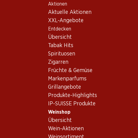
Aktionen
Table Of Content
Home
Weinshop
Wein/Champagner
Rotwein
Zum Hauptinhalt springen
Zum Inhaltsverzeichnis springen
Zum Hauptmenü springen
Aktuelle Aktionen
Frankreich
Bordeaux
Château Brane Cantenac Margaux AOC
XXL-Angebote
Entdecken
Exklusiv online!
Übersicht
Tabak Hits
Spirituosen
Zigarren
Früchte & Gemüse
Markenparfums
Grillangebote
Produkte-Highlights
IP-SUISSE Produkte
Weinshop
Übersicht
Château Brane Cantenac
Wein-Aktionen
Margaux AOC
Weinsortiment