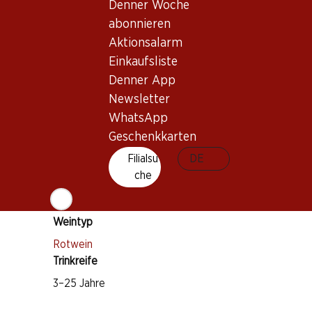
Denner Woche
abonnieren
Aktionsalarm
Wissenswertes
Einkaufsliste
Denner App
Rebsorte
Newsletter
Cabernet Sauvignon
WhatsApp
Geschenkkarten
Merlot
Filialsu
DE
Cabernet Franc
che
Petit Verdot
Carménère
Weintyp
Rotwein
Trinkreife
3–25 Jahre