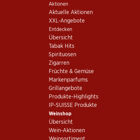
Aktionen
Table Of Content
Home
Weinshop
Wein/Champagner
Rotwein
Zum Hauptinhalt springen
Zum Inhaltsverzeichnis springen
Zum Hauptmenü springen
Aktuelle Aktionen
USA
Kalifornien
Buffalo Cabernet Sauvignon
XXL-Angebote
Entdecken
Übersicht
Tabak Hits
Spirituosen
Zigarren
Früchte & Gemüse
Markenparfums
Grillangebote
Produkte-Highlights
IP-SUISSE Produkte
Weinshop
Vorderseite
Rückseite
Verpackung
Übersicht
Wein-Aktionen
4.0
(107)
Weinsortiment