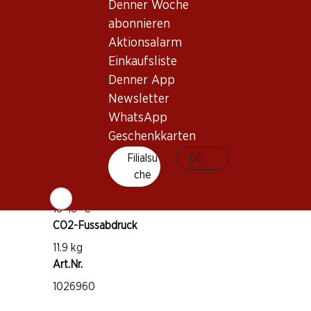
Denner Woche
Wissenswertes
abonnieren
Aktionsalarm
Rebsorte
Einkaufsliste
Cabernet Sauvignon
Denner App
Weintyp
Newsletter
Rotwein
WhatsApp
Trinkreife
Geschenkkarten
1–6 Jahre
Filialsu
DE
che
Trinktemperatur
16–18 °C
CO2-Fussabdruck
11.9 kg
Art.Nr.
1026960