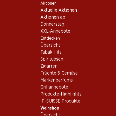
Aktionen
Table Of Content
Home
Weinshop
Wein/Champagner
Schaumwein
Zum Hauptinhalt springen
Zum Inhaltsverzeichnis springen
Zum Hauptmenü springen
Aktuelle Aktionen
Frankreich
Champagne
Bio Colligny Brut Champagne AOC
Aktionen ab
Donnerstag
XXL-Angebote
Entdecken
Übersicht
Tabak Hits
Spirituosen
Zigarren
Früchte & Gemüse
Markenparfums
Grillangebote
Produkte-Highlights
IP-SUISSE Produkte
Vorderseite
Rückseite
Verpackung
Weinshop
Übersicht