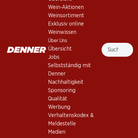
4.5
(8)
Wein-Aktionen
Bio Colligny Brut Champagne
Weinsortiment
AOC
Exklusiv online
Weinwissen
Schaumwein
,
Frankreich
,
Champagne
Über Uns
Suche
Blasses Goldgelb. Feine Noten von frischem Brioche,
Übersicht
Zitrusfrüchten und etwas Ananas. Voll im Gaumen mit
Jobs
saftiger Säure, feinem Mousse und langem Abgang.
Selbstständig mit
Denner
Nicht lieferbar
Nachhaltigkeit
Sponsoring
Qualität
Werbung
Verhaltenskodex &
Wissenswertes
Meldestelle
Medien
Rebsorte