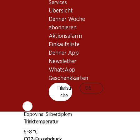
Services
Pinot Noir
Übersicht
Pinot Meunier
Denner Woche
Weintyp
abonnieren
Schaumwein
Aktionsalarm
Trinkreife
Einkaufsliste
Denner App
1–3 Jahre
Bio
Newsletter
WhatsApp
Geschenkkarten
Auszeichnungen
Filialsu
DE
Weinseller: 16.25 Punkte
che
Falstaff: 88 Punkte
Expovina: Silberdiplom
Trinktemperatur
6–8 °C
CO2-Fussabdruck