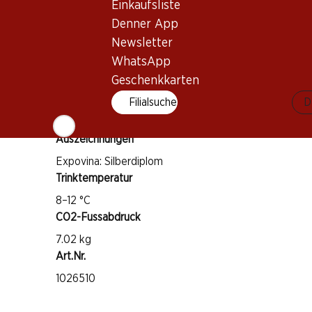
Rebsorte
Einkaufsliste
Chasselas
Denner App
Weintyp
Newsletter
WhatsApp
Weisswein
Trinkreife
Geschenkkarten
1–4 Jahre
Filialsuche
D
Auszeichnungen
Expovina: Silberdiplom
Trinktemperatur
8–12 °C
CO2-Fussabdruck
7.02 kg
Art.Nr.
1026510