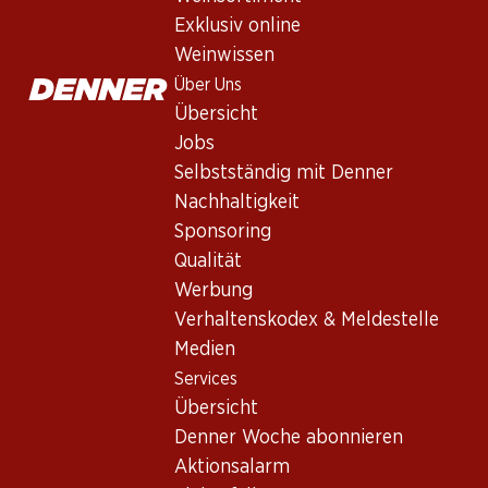
Badoux Murailles Blanc AOC
Exklusiv online
Weisswein
,
Schweiz
,
Waadt
, 2024
Weinwissen
Blasses Zitronengelb. Duftet verführerisch nach Lindenblüte
Über Uns
anhaltendes Finale.
Übersicht
Jobs
134.40
Selbstständig mit Denner
Nachhaltigkeit
Stückpreis: 22.40
Sponsoring
à 6 x 70 cl
Qualität
Lieferbar
Werbung
Verhaltenskodex & Meldestelle
Medien
Services
Übersicht
Wissenswertes
Denner Woche abonnieren
Aktionsalarm