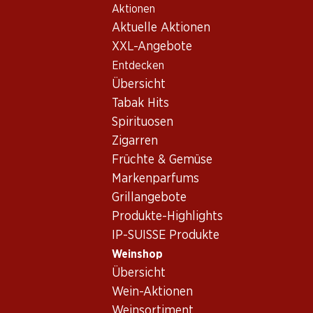
Aktionen
Table Of Content
Home
Weinshop
Wein/Champagner
Weisswein
Zum Hauptinhalt springen
Zum Inhaltsverzeichnis springen
Zum Hauptmenü springen
Aktuelle Aktionen
XXL-Angebote
Entdecken
Übersicht
Tabak Hits
Spirituosen
Zigarren
Früchte & Gemüse
Markenparfums
Grillangebote
Produkte-Highlights
IP-SUISSE Produkte
Weinshop
Übersicht
5.0
(87)
Wein-Aktionen
Weinsortiment