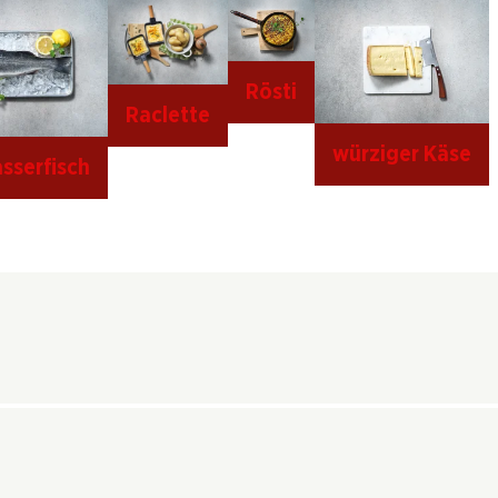
Rösti
Raclette
würziger Käse
sserfisch