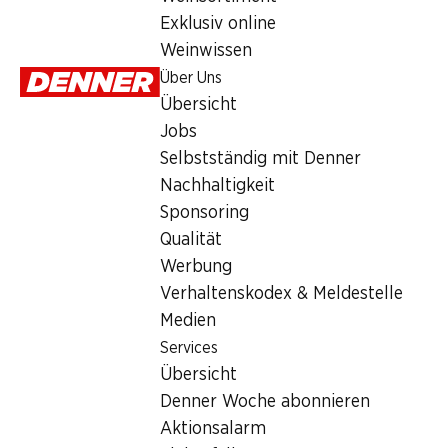
Denner Woche abonnieren
Exklusiv online
Aktionsalarm
Weinwissen
Einkaufsliste
Über Uns
Denner App
Übersicht
Newsletter
Jobs
WhatsApp
Selbstständig mit Denner
Geschenkkarten
Nachhaltigkeit
Sponsoring
Über uns
Qualität
Übersicht
Werbung
Jobs
Verhaltenskodex & Meldestelle
Selbstständig mit Denner
Medien
Nachhaltigkeit
Services
Sponsoring
Übersicht
Qualität
Denner Woche abonnieren
Werbung
Aktionsalarm