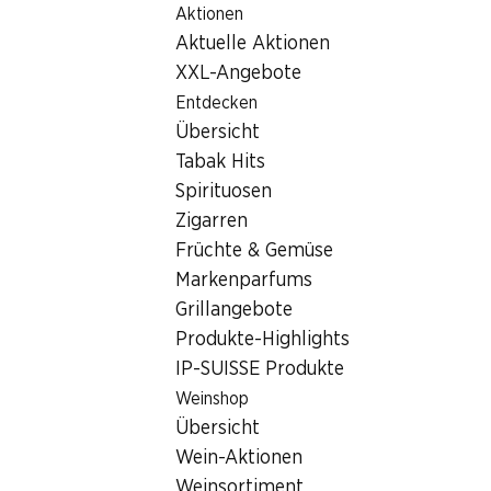
Aktionen
Table Of Content
Home
Suche
breadcrumb.search.products
Zum Hauptinhalt springen
Zum Inhaltsverzeichnis springen
Zum Hauptmenü springen
Aktuelle Aktionen
search.heading.no-results
XXL-Angebote
Entdecken
Für Ihren Suchbegriff wurden keine Ergebnisse gefunden
Übersicht
Tabak Hits
Spirituosen
Zigarren
Newsletter
Früchte & Gemüse
Bleiben Sie mit dem Denner Newsletter immer auf dem neusten
Markenparfums
Grillangebote
E-Mail Adresse
Produkte-Highlights
IP-SUISSE Produkte
Weinshop
Übersicht
Services
Wein-Aktionen
Übersicht
Weinsortiment