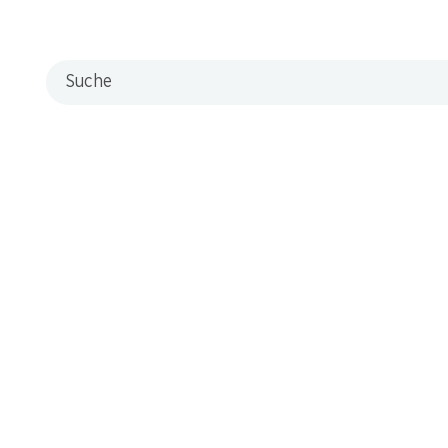
Neue Standorte
Suche
Kontakt & Hilfe
FAQ
Kontaktformular
Kundendienst
Lieferbedingungen