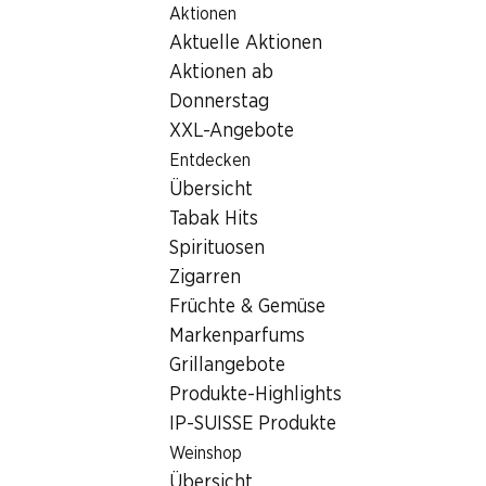
Aktionen
Table Of Content
Home
Rezepte Noah Bachofen
Zum Hauptinhalt springen
Zum Inhaltsverzeichnis springen
Zum Hauptmenü springen
Aktuelle Aktionen
Grillierter Zitronenkuchen Rezept
Aktionen ab
Donnerstag
XXL-Angebote
Entdecken
Übersicht
Tabak Hits
Spirituosen
Zigarren
Früchte & Gemüse
Markenparfums
Grillangebote
Produkte-Highlights
IP-SUISSE Produkte
Grillierter Zitronenkuchen
Weinshop
Übersicht