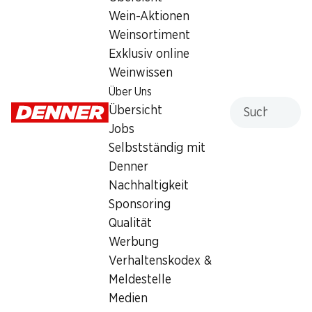
Zutaten
Wein-Aktionen
150 g Butter (weich)
Weinsortiment
150 g Zucker
Exklusiv online
Weinwissen
150 g Mehl
Über Uns
Abrieb von 1 Zitrone
Suche
Übersicht
4 Eier
Jobs
1 EL Mascarpone
Selbstständig mit
1 TL Zitronengras (fein gehackt oder gemahlen)
Denner
1 TL Backpulver
Nachhaltigkeit
Gefrorene Ananas (zum Servieren)
Sponsoring
Qualität
Vorbereitung
Werbung
Heize den Ofen auf 180 °C (Ober-/Unterhitze) vor.
Verhaltenskodex &
Fette eine Kastenform (ca. 25 cm) gut ein oder lege sie mit
Backpapier aus.
Meldestelle
Medien
Zubereitung