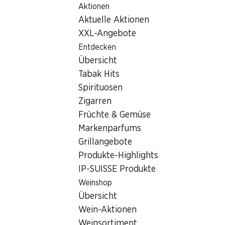
Aktionen
Table Of Content
Home
Rezepte Noah Bachofen
Tomatensalat
Zum Hauptinhalt springen
Zum Inhaltsverzeichnis springen
Zum Hauptmenü springen
Aktuelle Aktionen
XXL-Angebote
Entdecken
Übersicht
Tabak Hits
Spirituosen
Zigarren
Früchte & Gemüse
Markenparfums
Grillangebote
Produkte-Highlights
IP-SUISSE Produkte
Weinshop
Steak mit Chimichurri-Sauce
Übersicht
Wein-Aktionen
Zutaten
Weinsortiment