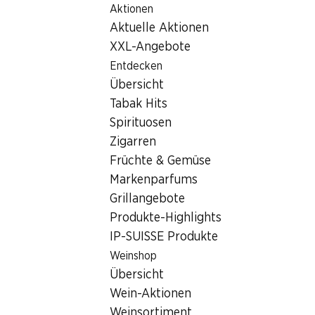
Aktionen
Table Of Content
Home
Filialsuche
Zum Hauptinhalt springen
Zum Inhaltsverzeichnis springen
Zum Hauptmenü springen
Aktuelle Aktionen
Denner Filiale Fuchsbüelstrasse 4, 9477 Trübbach
XXL-Angebote
9477 Trübbach
Entdecken
Übersicht
Denner Express
Tabak Hits
Spirituosen
Zigarren
Kontakt
Früchte & Gemüse
Fuchsbüelstrasse 4, 9477 Trübbach
Markenparfums
+41 58 999 66 79
Grillangebote
Produkte-Highlights
Zur Wegbeschreibung
IP-SUISSE Produkte
Weinshop
Öffnungszeiten
Übersicht
Wein-Aktionen
Samstag
07:00 - 17:00
Weinsortiment