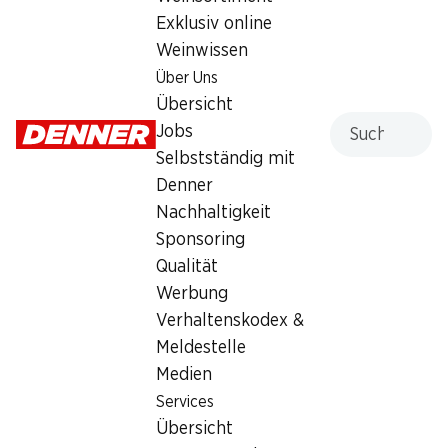
Sonntag
geschlossen
Exklusiv online
Weinwissen
Montag
07:00 - 19:00
Über Uns
Dienstag
07:00 - 19:00
Übersicht
Suche
Jobs
Mittwoch
07:00 - 19:00
Selbstständig mit
Denner
Donnerstag
07:00 - 19:00
Nachhaltigkeit
Freitag
07:00 - 19:00
Sponsoring
Qualität
Angebot
Werbung
Bargeldbezug mit Post - / M-Card
Verhaltenskodex &
Meldestelle
Medien
Services
Übersicht