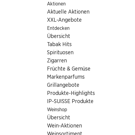
Aktionen
Table Of Content
Home
Filialsuche
Zum Hauptinhalt springen
Zum Inhaltsverzeichnis springen
Zum Hauptmenü springen
Aktuelle Aktionen
Denner Filiale Lukasstrasse 69, 9016 St. Gallen
XXL-Angebote
9016 St. Gallen
Entdecken
Übersicht
Denner Filiale
Tabak Hits
Spirituosen
Zigarren
Kontakt
Früchte & Gemüse
Lukasstrasse 69, 9016 St. Gallen
Markenparfums
Grillangebote
Zur Wegbeschreibung
Produkte-Highlights
IP-SUISSE Produkte
Öffnungszeiten
Weinshop
Übersicht
Sonntag
geschlossen
Wein-Aktionen
Montag
07:30 - 19:00
Weinsortiment