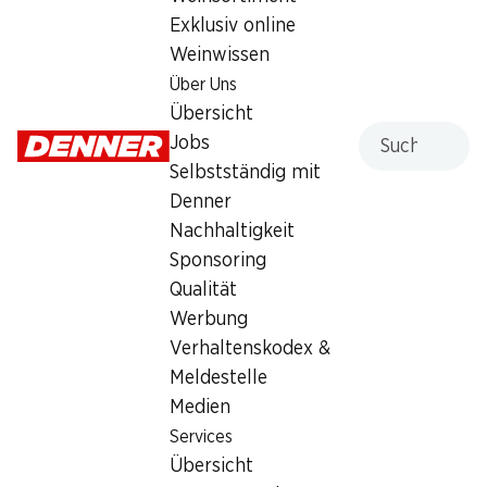
Exklusiv online
Dienstag
07:30 - 19:00
Weinwissen
Mittwoch
07:30 - 19:00
Über Uns
Übersicht
Donnerstag
07:30 - 19:00
Suche
Jobs
Selbstständig mit
Freitag
07:30 - 19:00
Denner
Samstag
07:30 - 17:00
Nachhaltigkeit
Sponsoring
Angebot
Qualität
Humidor
,
Bargeldbezug mit Post - / M-Card
Werbung
Verhaltenskodex &
Meldestelle
Medien
Services
Übersicht