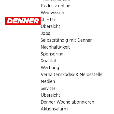
Montag
Exklusiv online
Weinwissen
Dienstag
Über Uns
Mittwoch
Übersicht
Jobs
Donnerstag
Selbstständig mit Denner
Freitag
Nachhaltigkeit
Sponsoring
Angebot
Qualität
Werbung
Humidor
,
Bargeldbezug mit Post - / M-Card
Verhaltenskodex & Meldestelle
Medien
Services
Übersicht
Denner Woche abonnieren
Aktionsalarm