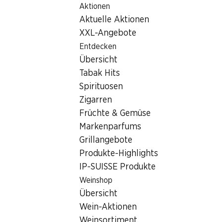
Aktionen
Table Of Content
Home
Filialsuche
Denner Filiale Oberlandstrasse 100, 86
Zum Hauptinhalt springen
Zum Inhaltsverzeichnis springen
Zum Hauptmenü springen
Aktuelle Aktionen
8610 Uster
XXL-Angebote
Entdecken
Denner Filiale
Übersicht
Tabak Hits
Spirituosen
Kontakt
Zigarren
Oberlandstrasse 100, 8610 Uster
Früchte & Gemüse
Markenparfums
Zur Wegbeschreibung
Grillangebote
Produkte-Highlights
IP-SUISSE Produkte
Öffnungszeiten
Weinshop
Samstag
Übersicht
Sonntag
Wein-Aktionen
Weinsortiment