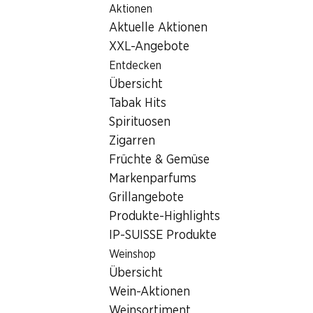
Aktionen
Table Of Content
Home
Filialsuche
Zum Hauptinhalt springen
Zum Inhaltsverzeichnis springen
Zum Hauptmenü springen
Aktuelle Aktionen
Denner Filiale Zürichstrasse 20, 8610 Uster
XXL-Angebote
8610 Uster, EKZ
Entdecken
Übersicht
Denner Filiale
Tabak Hits
Spirituosen
Zigarren
Kontakt
Früchte & Gemüse
Zürichstrasse 20, 8610 Uster
Markenparfums
Grillangebote
Zur Wegbeschreibung
Produkte-Highlights
IP-SUISSE Produkte
Öffnungszeiten
Weinshop
Übersicht
Samstag
08:00 - 20:00
Wein-Aktionen
Sonntag
geschlossen
Weinsortiment