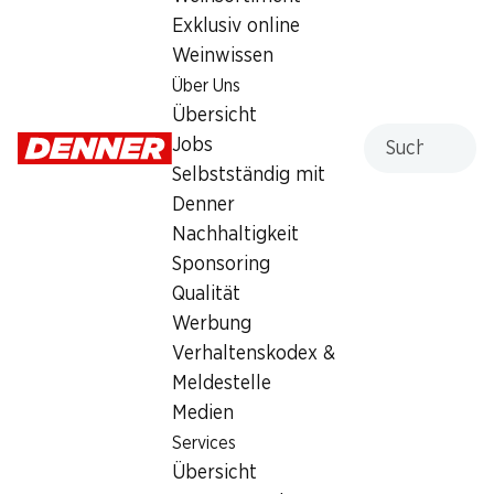
Exklusiv online
Montag
08:00 - 20:00
Weinwissen
Dienstag
08:00 - 20:00
Über Uns
Übersicht
Mittwoch
08:00 - 20:00
Suche
Jobs
Selbstständig mit
Donnerstag
08:00 - 20:00
Denner
Freitag
08:00 - 20:00
Nachhaltigkeit
Sponsoring
Angebot
Qualität
Humidor
,
Bargeldbezug mit Post - / M-Card
Werbung
Verhaltenskodex &
Meldestelle
Medien
Services
Übersicht