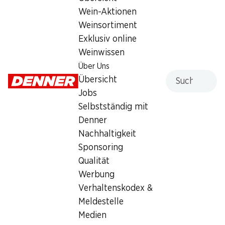
Montag
geschlossen
Wein-Aktionen
Weinsortiment
Dienstag
geschlossen
Exklusiv online
Mittwoch
geschlossen
Weinwissen
Über Uns
Donnerstag
geschlossen
Suche
Übersicht
Jobs
Freitag
geschlossen
Selbstständig mit
Samstag
geschlossen
Denner
Nachhaltigkeit
Sponsoring
Qualität
Werbung
Verhaltenskodex &
Meldestelle
Medien