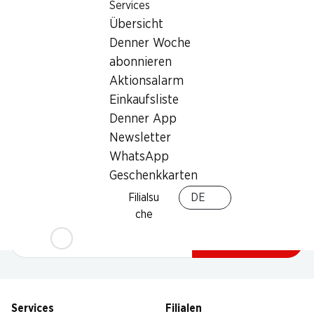
Services
Übersicht
Denner Woche
abonnieren
Aktionsalarm
Einkaufsliste
Denner App
Newsletter
WhatsApp
Newsletter
Geschenkkarten
Bleiben Sie mit dem Denner Newsletter immer auf dem
Filialsu
DE
neusten Stand. Melden Sie sich jetzt an!
che
E-Mail Adresse
Jetzt anmelden
Services
Filialen