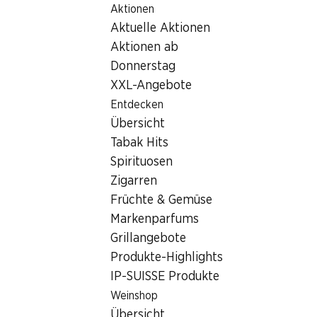
Aktionen
Table Of Content
Home
Filialsuche
Zum Hauptinhalt springen
Zum Inhaltsverzeichnis springen
Zum Hauptmenü springen
Aktuelle Aktionen
Denner Filiale Bahnhofstrasse, 8572 Berg TG
Aktionen ab
8572 Berg TG
Donnerstag
XXL-Angebote
Denner Satellit
Entdecken
Übersicht
Tabak Hits
Kontakt
Spirituosen
Bahnhofstrasse 1, 8572 Berg TG
Zigarren
071 636 22 27
Früchte & Gemüse
Markenparfums
Zur Wegbeschreibung
Grillangebote
Produkte-Highlights
Öffnungszeiten
IP-SUISSE Produkte
Weinshop
Sonntag
geschlossen
Übersicht