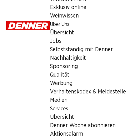
Montag
Exklusiv online
Weinwissen
Dienstag
Über Uns
Mittwoch
Übersicht
Jobs
Donnerstag
Selbstständig mit Denner
Freitag
Nachhaltigkeit
Sponsoring
Angebot
Qualität
Werbung
Humidor
,
Bargeldbezug mit Post - / M-Card
Verhaltenskodex & Meldestelle
Medien
Services
Übersicht
Denner Woche abonnieren
Aktionsalarm