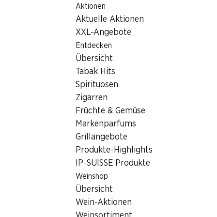
Aktionen
Table Of Content
Home
Filialsuche
Zum Hauptinhalt springen
Zum Inhaltsverzeichnis springen
Zum Hauptmenü springen
Aktuelle Aktionen
Denner Filiale Stüdliackerstrasse 4, 8207 Schaffhausen
XXL-Angebote
8207 Schaffhausen,
Entdecken
Übersicht
Herblinger-Markt
Tabak Hits
Denner Filiale
Spirituosen
Zigarren
Früchte & Gemüse
Kontakt
Markenparfums
Grillangebote
Stüdliackerstrasse 4, 8207 Schaffhausen
Produkte-Highlights
Zur Wegbeschreibung
IP-SUISSE Produkte
Weinshop
Übersicht
Öffnungszeiten
Wein-Aktionen
Samstag
08:00 - 19:00
Weinsortiment