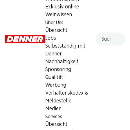
Exklusiv online
Montag
07:30 - 19:00
Weinwissen
Dienstag
07:30 - 19:00
Über Uns
Übersicht
Mittwoch
07:30 - 19:00
Suche
Jobs
Selbstständig mit
Donnerstag
07:30 - 21:00
Denner
Freitag
07:30 - 19:00
Nachhaltigkeit
Sponsoring
Besondere Öffnungszeiten
Qualität
Sa., 15.08.2026
Geschlossen
Werbung
Verhaltenskodex &
Angebot
Meldestelle
Medien
Humidor
,
Bargeldbezug mit Post - / M-Card
Services
Übersicht