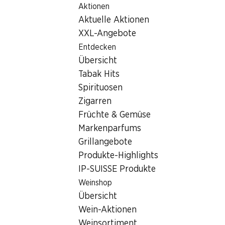
Aktionen
Table Of Content
Home
Filialsuche
Zum Hauptinhalt springen
Zum Inhaltsverzeichnis springen
Zum Hauptmenü springen
Aktuelle Aktionen
Denner Filiale Via Alla Chiesa 3, 6962 Viganello
XXL-Angebote
6962 Viganello
Entdecken
Übersicht
Denner Filiale
Tabak Hits
Spirituosen
Zigarren
Kontakt
Früchte & Gemüse
Via Alla Chiesa 3, 6962 Viganello
Markenparfums
Grillangebote
Zur Wegbeschreibung
Produkte-Highlights
IP-SUISSE Produkte
Öffnungszeiten
Weinshop
Übersicht
Samstag
07:30 - 18:30
Wein-Aktionen
Sonntag
08:00 - 18:00
Weinsortiment