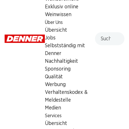
Exklusiv online
Samstag
08:00 - 18:00
Weinwissen
Sonntag
geschlossen
Über Uns
Übersicht
Montag
08:00 - 20:00
Suche
Jobs
Dienstag
08:00 - 20:00
Selbstständig mit
Denner
Mittwoch
08:00 - 20:00
Nachhaltigkeit
Sponsoring
Donnerstag
08:00 - 20:00
Qualität
Werbung
Besondere Öffnungszeiten
Verhaltenskodex &
Sa., 15.08.2026
Geschlossen
Meldestelle
Medien
Angebot
Services
Humidor
,
Bargeldbezug mit Post - / M-Card
Übersicht