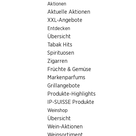
Aktionen
Table Of Content
Home
Filialsuche
Zum Hauptinhalt springen
Zum Inhaltsverzeichnis springen
Zum Hauptmenü springen
Aktuelle Aktionen
Denner Filiale Mythencenterstrasse 16, 6438 Ibach
XXL-Angebote
6438 Ibach, Mythen Center
Entdecken
Übersicht
Schwyz
Tabak Hits
Denner Filiale
Spirituosen
Zigarren
Früchte & Gemüse
Kontakt
Markenparfums
Grillangebote
Mythencenterstrasse 16, 6438 Ibach
Produkte-Highlights
Zur Wegbeschreibung
IP-SUISSE Produkte
Weinshop
Übersicht
Öffnungszeiten
Wein-Aktionen
Freitag
08:00 - 21:00
Weinsortiment