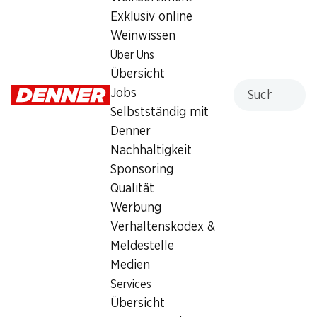
Exklusiv online
Samstag
07:30 - 17:00
Weinwissen
Sonntag
geschlossen
Über Uns
Übersicht
Montag
07:30 - 19:00
Suche
Jobs
Dienstag
07:30 - 19:00
Selbstständig mit
Denner
Mittwoch
07:30 - 19:00
Nachhaltigkeit
Sponsoring
Donnerstag
07:30 - 19:00
Qualität
Werbung
Besondere Öffnungszeiten
Verhaltenskodex &
Fr., 14.08.2026
07:30 - 19:00
Meldestelle
Sa., 15.08.2026
Geschlossen
Medien
Services
Angebot
Übersicht