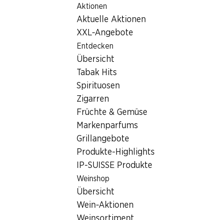
Aktionen
Table Of Content
Home
Filialsuche
Zum Hauptinhalt springen
Zum Inhaltsverzeichnis springen
Zum Hauptmenü springen
Aktuelle Aktionen
Denner Filiale Hertizentrum 10, 6303 Zug
XXL-Angebote
6303 Zug, Einkaufscenter
Entdecken
Übersicht
Herti
Tabak Hits
Denner Filiale
Spirituosen
Zigarren
Früchte & Gemüse
Kontakt
Markenparfums
Grillangebote
Hertizentrum 10, 6303 Zug
Produkte-Highlights
Zur Wegbeschreibung
IP-SUISSE Produkte
Weinshop
Übersicht
Öffnungszeiten
Wein-Aktionen
Freitag
07:30 - 20:00
Weinsortiment