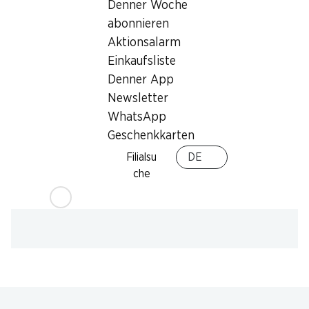
Denner Woche
Humidor
,
Bargeldbezug mit Post - / M-Card
abonnieren
Aktionsalarm
Einkaufsliste
Denner App
Newsletter
WhatsApp
Geschenkkarten
Filialsu
DE
che