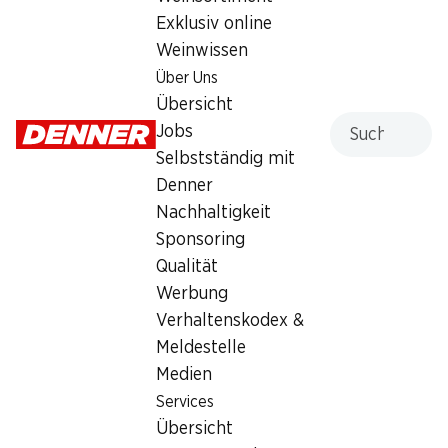
Wiedereröffnungsangebote
Exklusiv online
Weinwissen
PDF herunterladen
Über Uns
Übersicht
Wiedereröffnungsangebote
Suche
Jobs
Selbstständig mit
PDF herunterladen
Denner
Nachhaltigkeit
Kontakt
Sponsoring
Sonnenplatz 1, 6020 Emmenbrücke
Qualität
Werbung
Zur Wegbeschreibung
Verhaltenskodex &
Meldestelle
Öffnungszeiten
Medien
Services
Samstag
geschlossen
Übersicht
Sonntag
geschlossen