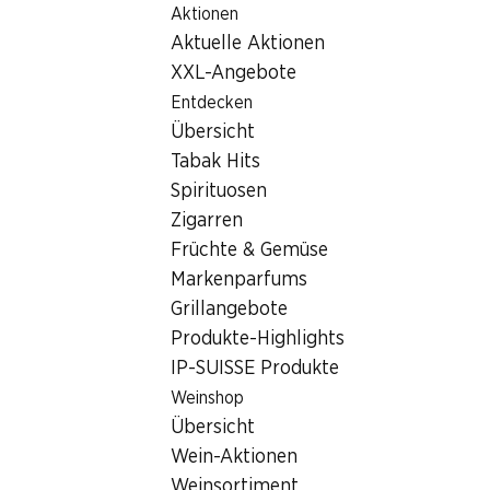
Aktionen
Table Of Content
Home
Filialsuche
Zum Hauptinhalt springen
Zum Inhaltsverzeichnis springen
Zum Hauptmenü springen
Aktuelle Aktionen
Denner Filiale Sonnenplatz 1, 6020 Emmenbrücke
XXL-Angebote
6020 Emmenbrücke, Center
Entdecken
Übersicht
Sonnenplatz
Tabak Hits
Denner Filiale
Spirituosen
Zigarren
Früchte & Gemüse
Filliale aktuell wegen Umbauten von
Markenparfums
04.08.2026 bis 18.08.2026 geschlossen.
Grillangebote
Produkte-Highlights
IP-SUISSE Produkte
Wiedereröffnungsangebote
Weinshop
Übersicht
PDF herunterladen
Wein-Aktionen
Weinsortiment