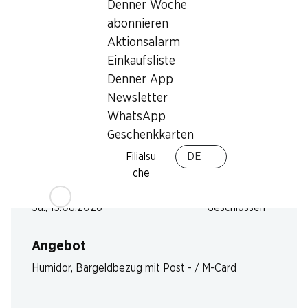
Denner Woche
abonnieren
Montag
geschlossen
Aktionsalarm
Dienstag
geschlossen
Einkaufsliste
Denner App
Mittwoch
geschlossen
Newsletter
WhatsApp
Donnerstag
geschlossen
Geschenkkarten
Freitag
geschlossen
Filialsu
DE
che
Besondere Öffnungszeiten
Sa., 15.08.2026
Geschlossen
Angebot
Humidor
,
Bargeldbezug mit Post - / M-Card