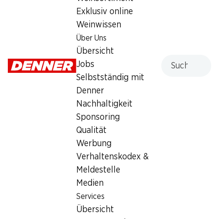
Exklusiv online
Sonntag
geschlossen
Weinwissen
Montag
07:30 - 19:00
Über Uns
Übersicht
Dienstag
07:30 - 19:00
Suche
Jobs
Selbstständig mit
Mittwoch
07:30 - 19:00
Denner
Donnerstag
07:30 - 19:00
Nachhaltigkeit
Sponsoring
Angebot
Qualität
Bargeldbezug mit Post - / M-Card
Werbung
Verhaltenskodex &
Meldestelle
Medien
Services
Übersicht