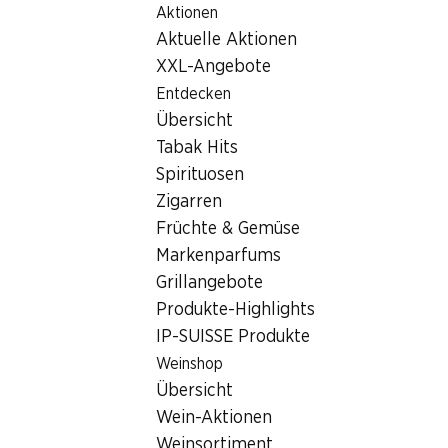
Aktionen
Table Of Content
Home
Filialsuche
Zum Hauptinhalt springen
Zum Inhaltsverzeichnis springen
Zum Hauptmenü springen
Aktuelle Aktionen
Denner Filiale Langenthalstrasse 21, 4912 Aarwangen
XXL-Angebote
4912 Aarwangen
Entdecken
Übersicht
Denner Express
Tabak Hits
Spirituosen
Zigarren
Kontakt
Früchte & Gemüse
Langenthalstrasse 21, 4912 Aarwangen
Markenparfums
Grillangebote
Zur Wegbeschreibung
Produkte-Highlights
IP-SUISSE Produkte
Öffnungszeiten
Weinshop
Übersicht
Freitag
07:30 - 19:00
Wein-Aktionen
Samstag
07:30 - 17:00
Weinsortiment