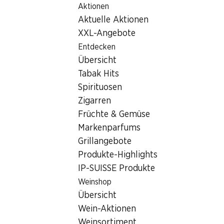
Aktionen
Table Of Content
Home
Filialsuche
Zum Hauptinhalt springen
Zum Inhaltsverzeichnis springen
Zum Hauptmenü springen
Aktuelle Aktionen
Denner Filiale Unterdorf 36, 4712 Laupersdorf
XXL-Angebote
4712 Laupersdorf
Entdecken
Übersicht
Denner Express
Tabak Hits
Spirituosen
Zigarren
Kontakt
Früchte & Gemüse
Unterdorf 36, 4712 Laupersdorf
Markenparfums
+41 62 391 44 50
Grillangebote
Produkte-Highlights
Zur Wegbeschreibung
IP-SUISSE Produkte
Weinshop
Öffnungszeiten
Übersicht
Wein-Aktionen
Samstag
08:00 - 16:00
Weinsortiment