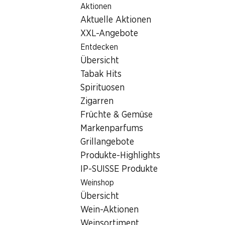
Aktionen
Table Of Content
Home
Filialsuche
Denner Filiale Hauptstrasse 23, 4127 Bi
Zum Hauptinhalt springen
Zum Inhaltsverzeichnis springen
Zum Hauptmenü springen
Aktuelle Aktionen
4127 Birsfelden
XXL-Angebote
Entdecken
Denner Partner
Übersicht
Tabak Hits
Spirituosen
Kontakt
Zigarren
Hauptstrasse 23, 4127 Birsfelden
Früchte & Gemüse
+41 58 999 66 37
Markenparfums
Grillangebote
Zur Wegbeschreibung
Produkte-Highlights
IP-SUISSE Produkte
Weinshop
Öffnungszeiten
Übersicht
Freitag
Wein-Aktionen
Samstag
Weinsortiment