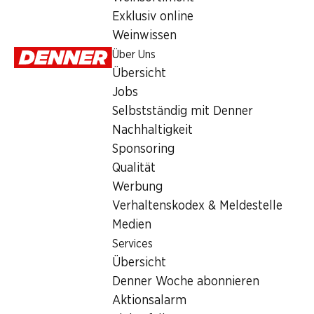
Exklusiv online
Sonntag
Weinwissen
Über Uns
Montag
Übersicht
Dienstag
Jobs
Selbstständig mit Denner
Mittwoch
Nachhaltigkeit
Donnerstag
Sponsoring
Qualität
Angebot
Werbung
Verhaltenskodex & Meldestelle
Bargeldbezug mit Post - / M-Card
Medien
Services
Übersicht
Denner Woche abonnieren
Aktionsalarm