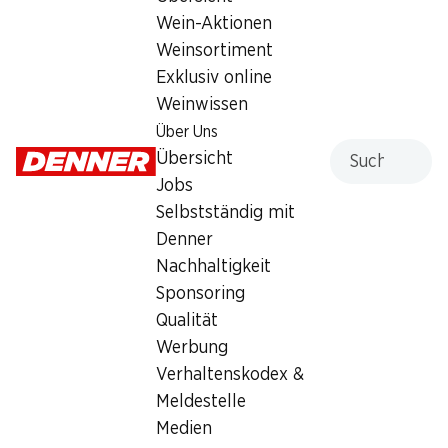
Wein-Aktionen
Mittwoch
07:30 - 20:00
Weinsortiment
Donnerstag
07:30 - 20:00
Exklusiv online
Weinwissen
Freitag
07:30 - 20:00
Über Uns
Suche
Übersicht
Samstag
08:00 - 18:00
Jobs
Sonntag
geschlossen
Selbstständig mit
Denner
Angebot
Nachhaltigkeit
Humidor
,
Bargeldbezug mit Post - / M-Card
Sponsoring
Qualität
Werbung
Verhaltenskodex &
Meldestelle
Medien