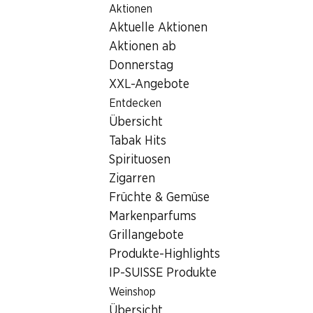
Aktionen
Table Of Content
Home
Filialsuche
Zum Hauptinhalt springen
Zum Inhaltsverzeichnis springen
Zum Hauptmenü springen
Aktuelle Aktionen
Denner Filiale Oberwilerstrasse 40, 4106 Therwil
Aktionen ab
4106 Therwil
Donnerstag
XXL-Angebote
Denner Filiale
Entdecken
Übersicht
Tabak Hits
Kontakt
Spirituosen
Oberwilerstrasse 40, 4106 Therwil
Zigarren
Früchte & Gemüse
Zur Wegbeschreibung
Markenparfums
Grillangebote
Öffnungszeiten
Produkte-Highlights
IP-SUISSE Produkte
Montag
07:30 - 20:00
Weinshop
Dienstag
07:30 - 20:00
Übersicht