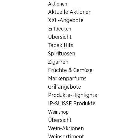
Aktionen
Table Of Content
Home
Filialsuche
Zum Hauptinhalt springen
Zum Inhaltsverzeichnis springen
Zum Hauptmenü springen
Aktuelle Aktionen
Denner Filiale Solothurnstrasse 17a, 3422 Kirchberg
XXL-Angebote
3422 Kirchberg, Stannioli
Entdecken
Übersicht
Center
Tabak Hits
Denner Filiale
Spirituosen
Zigarren
Früchte & Gemüse
Kontakt
Markenparfums
Grillangebote
Solothurnstrasse 17a, 3422 Kirchberg
Produkte-Highlights
Zur Wegbeschreibung
IP-SUISSE Produkte
Weinshop
Übersicht
Öffnungszeiten
Wein-Aktionen
Samstag
07:30 - 17:00
Weinsortiment