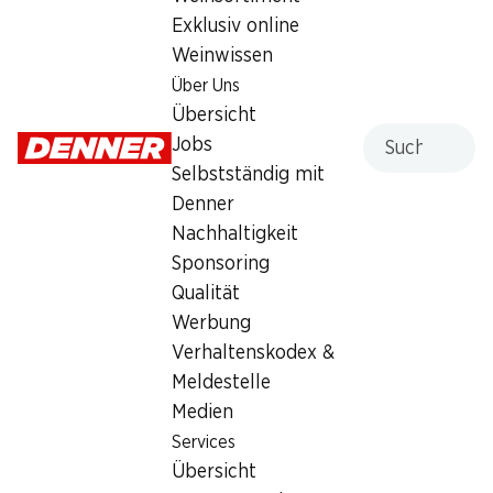
Exklusiv online
Sonntag
geschlossen
Weinwissen
Montag
08:00 - 19:00
Über Uns
Übersicht
Dienstag
08:00 - 19:00
Suche
Jobs
Mittwoch
08:00 - 19:00
Selbstständig mit
Denner
Donnerstag
08:00 - 19:00
Nachhaltigkeit
Sponsoring
Freitag
08:00 - 21:00
Qualität
Werbung
Angebot
Verhaltenskodex &
Humidor
,
Bargeldbezug mit Post - / M-Card
Meldestelle
Medien
Services
Übersicht