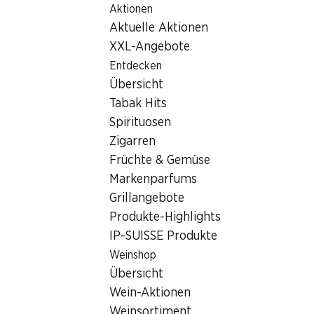
Aktionen
Table Of Content
Home
Filialsuche
Zum Hauptinhalt springen
Zum Inhaltsverzeichnis springen
Zum Hauptmenü springen
Aktuelle Aktionen
Denner Filiale Riedbachstrasse 8, 3027 Bern-Bethlehem
XXL-Angebote
3027 Bern-Bethlehem
Entdecken
Übersicht
Denner Filiale
Tabak Hits
Spirituosen
Zigarren
Kontakt
Früchte & Gemüse
Riedbachstrasse 8, 3027 Bern-Bethlehem
Markenparfums
Grillangebote
Zur Wegbeschreibung
Produkte-Highlights
IP-SUISSE Produkte
Öffnungszeiten
Weinshop
Übersicht
Freitag
08:00 - 21:00
Wein-Aktionen
Samstag
08:00 - 17:00
Weinsortiment