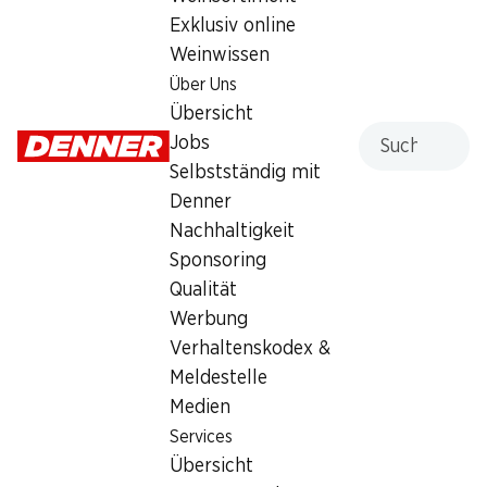
Exklusiv online
Sonntag
geschlossen
Weinwissen
Montag
08:00 - 19:00
Über Uns
Übersicht
Dienstag
08:00 - 19:00
Suche
Jobs
Selbstständig mit
Mittwoch
08:00 - 19:00
Denner
Donnerstag
08:00 - 19:00
Nachhaltigkeit
Sponsoring
Angebot
Qualität
Humidor
,
Bargeldbezug mit Post - / M-Card
Werbung
Verhaltenskodex &
Meldestelle
Medien
Services
Übersicht