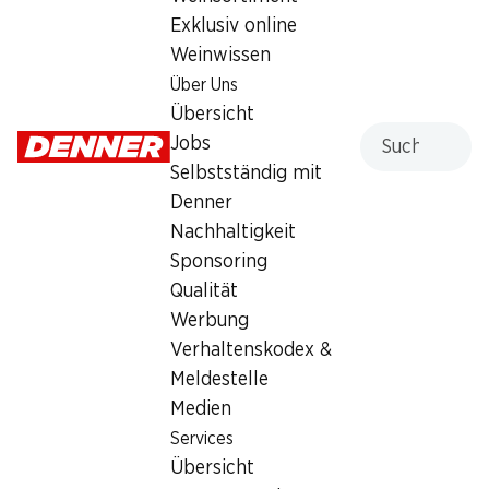
Exklusiv online
Dienstag
08:00 - 18:30
Weinwissen
Mittwoch
08:00 - 18:30
Über Uns
Übersicht
Donnerstag
08:00 - 18:30
Suche
Jobs
Selbstständig mit
Freitag
08:00 - 18:30
Denner
Samstag
08:00 - 17:00
Nachhaltigkeit
Sponsoring
Angebot
Qualität
Bargeldbezug mit Post - / M-Card
,
Humidor
Werbung
Verhaltenskodex &
Meldestelle
Medien
Services
Übersicht