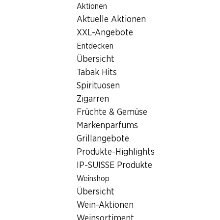
Aktionen
Table Of Content
Home
Filialsuche
Zum Hauptinhalt springen
Zum Inhaltsverzeichnis springen
Zum Hauptmenü springen
Aktuelle Aktionen
Denner Filiale Mädergutstrasse 5, 3018 Bern
XXL-Angebote
3018 Bern
Entdecken
Übersicht
Denner Filiale
Tabak Hits
Spirituosen
Zigarren
Kontakt
Früchte & Gemüse
Mädergutstrasse 5, 3018 Bern
Markenparfums
Grillangebote
Zur Wegbeschreibung
Produkte-Highlights
IP-SUISSE Produkte
Öffnungszeiten
Weinshop
Übersicht
Sonntag
geschlossen
Wein-Aktionen
Montag
08:00 - 18:30
Weinsortiment