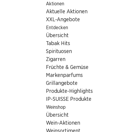
Aktionen
Table Of Content
Home
Filialsuche
Zum Hauptinhalt springen
Zum Inhaltsverzeichnis springen
Zum Hauptmenü springen
Aktuelle Aktionen
Denner Filiale Route de Molignon 5, 1984 Les Haudères
XXL-Angebote
1984 Les Haudères
Entdecken
Übersicht
Denner Express
Tabak Hits
Spirituosen
Zigarren
Kontakt
Früchte & Gemüse
Route de Molignon 5, 1984 Les Haudères
Markenparfums
+41 27 283 10 10
Grillangebote
Produkte-Highlights
Zur Wegbeschreibung
IP-SUISSE Produkte
Weinshop
Öffnungszeiten
Übersicht
Wein-Aktionen
Samstag
08:00 - 19:00
Weinsortiment