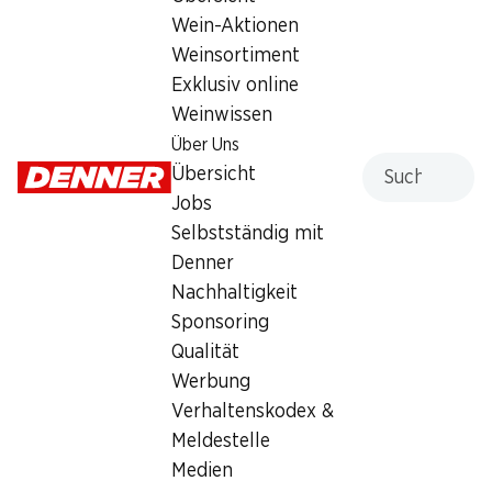
Wein-Aktionen
Mittwoch
08:00 - 18:30
Weinsortiment
Donnerstag
08:00 - 18:30
Exklusiv online
Weinwissen
Freitag
08:00 - 21:00
Über Uns
Suche
Übersicht
Samstag
08:00 - 17:00
geschlossen
Jobs
Selbstständig mit
Sonntag
geschlossen
Denner
Nachhaltigkeit
Besondere Öffnungszeiten
Sponsoring
Sa., 15.08.2026
Geschlossen
Qualität
Werbung
Angebot
Verhaltenskodex &
Meldestelle
Humidor
,
Bargeldbezug mit Post - / M-Card
Medien