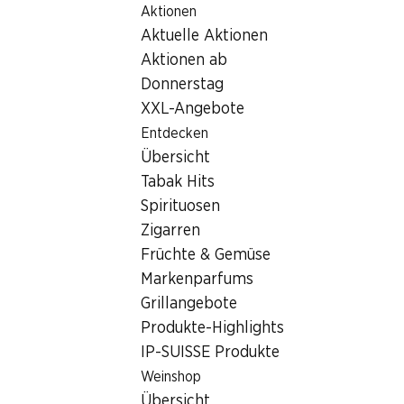
Aktionen
Table Of Content
Home
Filialsuche
Zum Hauptinhalt springen
Zum Inhaltsverzeichnis springen
Zum Hauptmenü springen
Aktuelle Aktionen
Denner Filiale Rte Cantonale 9, 1964 Conthey
Aktionen ab
1964 Conthey
Donnerstag
XXL-Angebote
Denner Filiale
Entdecken
Übersicht
Tabak Hits
Kontakt
Spirituosen
Rte Cantonale 9, 1964 Conthey
Zigarren
Früchte & Gemüse
Zur Wegbeschreibung
Markenparfums
Grillangebote
Öffnungszeiten
Produkte-Highlights
IP-SUISSE Produkte
Montag
08:00 - 18:30
Weinshop
Dienstag
08:00 - 18:30
Übersicht