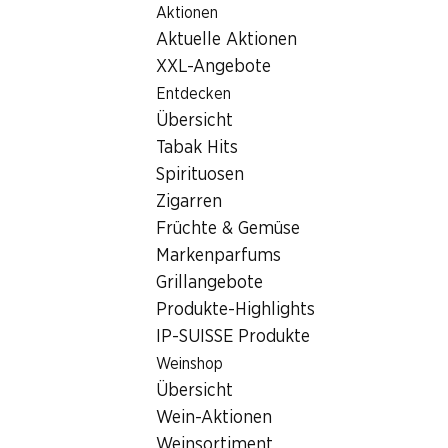
Aktionen
Table Of Content
Home
Filialsuche
Zum Hauptinhalt springen
Zum Inhaltsverzeichnis springen
Zum Hauptmenü springen
Aktuelle Aktionen
Denner Filiale Rue des Rottes 34, 1964 Conthey
XXL-Angebote
1964 Conthey
Entdecken
Übersicht
Denner Filiale
Tabak Hits
Spirituosen
Zigarren
Kontakt
Früchte & Gemüse
Rue des Rottes 34, 1964 Conthey
Markenparfums
Grillangebote
Zur Wegbeschreibung
Produkte-Highlights
IP-SUISSE Produkte
Öffnungszeiten
Weinshop
Übersicht
Freitag
08:00 - 20:00
Wein-Aktionen
Samstag
08:00 - 17:00
Weinsortiment