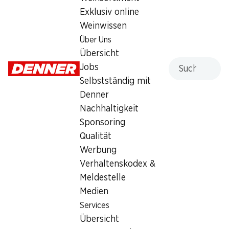
Exklusiv online
Sonntag
geschlossen
Weinwissen
Montag
08:00 - 18:30
Über Uns
Übersicht
Dienstag
08:00 - 18:30
Suche
Jobs
Selbstständig mit
Mittwoch
08:00 - 18:30
Denner
Donnerstag
08:00 - 18:30
Nachhaltigkeit
Sponsoring
Besondere Öffnungszeiten
Qualität
Sa., 15.08.2026
Geschlossen
Werbung
Verhaltenskodex &
Angebot
Meldestelle
Medien
Humidor
,
Bargeldbezug mit Post - / M-Card
Services
Übersicht