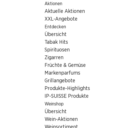
Aktionen
Table Of Content
Home
Filialsuche
Zum Hauptinhalt springen
Zum Inhaltsverzeichnis springen
Zum Hauptmenü springen
Aktuelle Aktionen
Denner Filiale Rue du Simplon 37, 1920 Martigny
XXL-Angebote
1920 Martigny, Centre
Entdecken
Übersicht
Martigny
Tabak Hits
Denner Filiale
Spirituosen
Zigarren
Früchte & Gemüse
Kontakt
Markenparfums
Grillangebote
Rue du Simplon 37, 1920 Martigny
Produkte-Highlights
Zur Wegbeschreibung
IP-SUISSE Produkte
Weinshop
Übersicht
Öffnungszeiten
Wein-Aktionen
Samstag
07:30 - 17:00
Weinsortiment