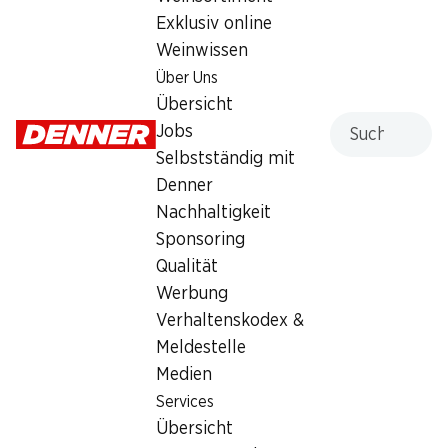
Exklusiv online
Sonntag
geschlossen
Weinwissen
Montag
07:30 - 18:30
Über Uns
Übersicht
Dienstag
07:30 - 18:30
Suche
Jobs
Mittwoch
07:30 - 18:30
Selbstständig mit
Denner
Donnerstag
07:30 - 18:30
Nachhaltigkeit
Sponsoring
Freitag
07:30 - 20:00
Qualität
Werbung
Besondere Öffnungszeiten
Verhaltenskodex &
Sa., 15.08.2026
Geschlossen
Meldestelle
Medien
Angebot
Services
Humidor
,
Bargeldbezug mit Post - / M-Card
Übersicht