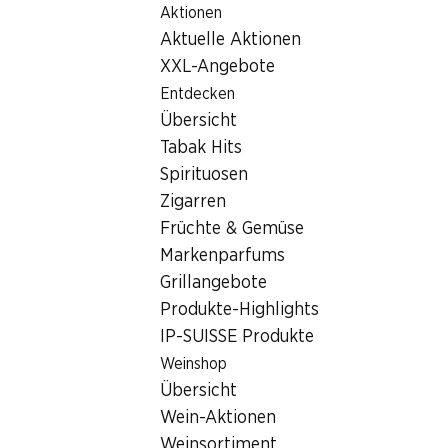
Aktionen
Table Of Content
Home
Filialsuche
Denner Filiale Rue Cantonale 21, 1897 
Zum Hauptinhalt springen
Zum Inhaltsverzeichnis springen
Zum Hauptmenü springen
Aktuelle Aktionen
1897 Bouveret
XXL-Angebote
Entdecken
Denner Express
Übersicht
Tabak Hits
Spirituosen
Kontakt
Zigarren
Rue Cantonale 21, 1897 Bouveret
Früchte & Gemüse
+41 24 481 21 73
Markenparfums
Grillangebote
Zur Wegbeschreibung
Produkte-Highlights
IP-SUISSE Produkte
Weinshop
Öffnungszeiten
Übersicht
Donnerstag
Wein-Aktionen
Freitag
Weinsortiment