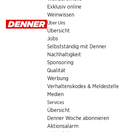
Exklusiv online
Samstag
Weinwissen
Über Uns
Sonntag
Übersicht
Montag
Jobs
Selbstständig mit Denner
Dienstag
Nachhaltigkeit
Mittwoch
Sponsoring
Qualität
Besondere Öffnungszeiten
Werbung
Verhaltenskodex & Meldestelle
Sa., 15.08.2026
Medien
Services
Angebot
Übersicht
Bargeldbezug mit Post - / M-Card
Denner Woche abonnieren
Aktionsalarm