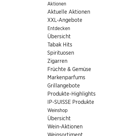
Aktionen
Table Of Content
Home
Filialsuche
Zum Hauptinhalt springen
Zum Inhaltsverzeichnis springen
Zum Hauptmenü springen
Aktuelle Aktionen
Denner Filiale av. de la Gare 26, 1870 Monthey
XXL-Angebote
1870 Monthey, M Central
Entdecken
Übersicht
Denner Filiale
Tabak Hits
Spirituosen
Zigarren
Kontakt
Früchte & Gemüse
av. de la Gare 26, 1870 Monthey
Markenparfums
Grillangebote
Zur Wegbeschreibung
Produkte-Highlights
IP-SUISSE Produkte
Öffnungszeiten
Weinshop
Übersicht
Sonntag
geschlossen
Wein-Aktionen
Montag
08:00 - 18:30
Weinsortiment