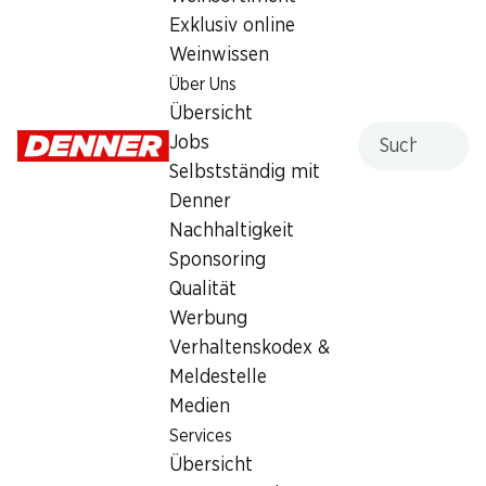
Exklusiv online
Dienstag
08:00 - 18:30
Weinwissen
Mittwoch
08:00 - 18:30
Über Uns
Übersicht
Donnerstag
08:00 - 18:30
Suche
Jobs
Selbstständig mit
Freitag
08:00 - 20:00
Denner
Samstag
08:00 - 17:00
Nachhaltigkeit
geschlossen
Sponsoring
Qualität
Besondere Öffnungszeiten
Werbung
Sa., 15.08.2026
Geschlossen
Verhaltenskodex &
Meldestelle
Angebot
Medien
Humidor
,
Bargeldbezug mit Post - / M-Card
Services
Übersicht