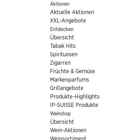
Aktionen
Table Of Content
Home
Filialsuche
Denner Filiale Av. Reller 42, 1804 Corsi
Zum Hauptinhalt springen
Zum Inhaltsverzeichnis springen
Zum Hauptmenü springen
Aktuelle Aktionen
1804 Corsier-sur-Vevey
XXL-Angebote
Entdecken
Denner Filiale
Übersicht
Tabak Hits
Spirituosen
Kontakt
Zigarren
Av. Reller 42, 1804 Corsier-sur-Vevey
Früchte & Gemüse
Markenparfums
Zur Wegbeschreibung
Grillangebote
Produkte-Highlights
IP-SUISSE Produkte
Öffnungszeiten
Weinshop
Freitag
Übersicht
Samstag
Wein-Aktionen
Weinsortiment