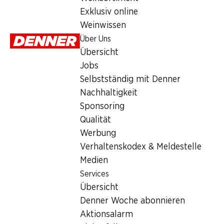
Sonntag
Exklusiv online
Weinwissen
Montag
Über Uns
Dienstag
Übersicht
Jobs
Mittwoch
Selbstständig mit Denner
Donnerstag
Nachhaltigkeit
Sponsoring
Angebot
Qualität
Werbung
Humidor
,
Bargeldbezug mit Post - / M-Card
Verhaltenskodex & Meldestelle
Medien
Services
Übersicht
Denner Woche abonnieren
Aktionsalarm