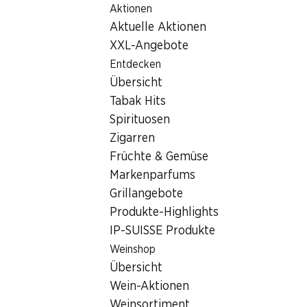
Aktionen
Table Of Content
Home
Filialsuche
Denner Filiale Rte de Matran 9, 1754 Av
Zum Hauptinhalt springen
Zum Inhaltsverzeichnis springen
Zum Hauptmenü springen
Aktuelle Aktionen
1754 Avry-Centre FR, Avry Ce
XXL-Angebote
Entdecken
Denner Filiale
Übersicht
Tabak Hits
Spirituosen
Kontakt
Zigarren
Rte de Matran 9, 1754 Avry-Centre FR
Früchte & Gemüse
Markenparfums
Zur Wegbeschreibung
Grillangebote
Produkte-Highlights
IP-SUISSE Produkte
Öffnungszeiten
Weinshop
Samstag
Übersicht
Sonntag
Wein-Aktionen
Weinsortiment