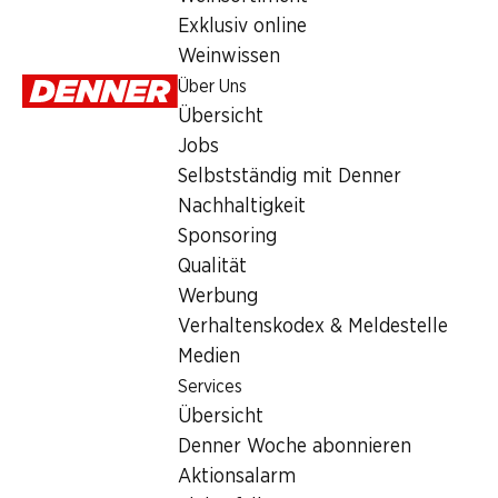
Montag
Exklusiv online
Weinwissen
Dienstag
Über Uns
Mittwoch
Übersicht
Jobs
Donnerstag
Selbstständig mit Denner
Freitag
Nachhaltigkeit
Sponsoring
Besondere Öffnungszeiten
Qualität
Werbung
Sa., 15.08.2026
Verhaltenskodex & Meldestelle
Medien
Angebot
Services
Humidor
,
Bargeldbezug mit Post - / M-Card
Übersicht
Denner Woche abonnieren
Aktionsalarm