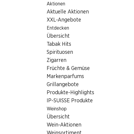
Aktionen
Table Of Content
Home
Filialsuche
Zum Hauptinhalt springen
Zum Inhaltsverzeichnis springen
Zum Hauptmenü springen
Aktuelle Aktionen
Denner Filiale Route du Bois 11, 1753 Matran
XXL-Angebote
1753 Matran, Centre
Entdecken
Übersicht
Champs-Fleuri
Tabak Hits
Denner Filiale
Spirituosen
Zigarren
Früchte & Gemüse
Kontakt
Markenparfums
Grillangebote
Route du Bois 11, 1753 Matran
Produkte-Highlights
Zur Wegbeschreibung
IP-SUISSE Produkte
Weinshop
Übersicht
Öffnungszeiten
Wein-Aktionen
Donnerstag
08:00 - 19:00
Weinsortiment