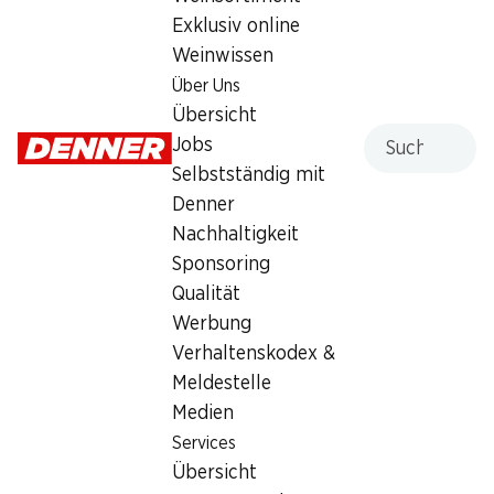
Exklusiv online
Freitag
08:00 - 21:00
Weinwissen
Samstag
08:00 - 16:00
Über Uns
Übersicht
Sonntag
geschlossen
Suche
Jobs
Montag
08:00 - 19:00
Selbstständig mit
Denner
Dienstag
08:00 - 19:00
Nachhaltigkeit
Sponsoring
Mittwoch
08:00 - 19:00
Qualität
Werbung
Besondere Öffnungszeiten
Verhaltenskodex &
Sa., 15.08.2026
Geschlossen
Meldestelle
Medien
Angebot
Services
Humidor
,
Bargeldbezug mit Post - / M-Card
Übersicht