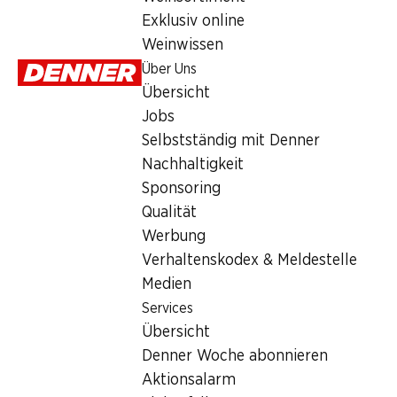
Dienstag
Exklusiv online
Weinwissen
Mittwoch
Über Uns
Donnerstag
Übersicht
Jobs
Freitag
Selbstständig mit Denner
Samstag
Nachhaltigkeit
Sponsoring
Qualität
Besondere Öffnungszeiten
Werbung
Sa., 15.08.2026
Verhaltenskodex & Meldestelle
Medien
Angebot
Services
Übersicht
Humidor
,
Bargeldbezug mit Post - / M-Card
Denner Woche abonnieren
Aktionsalarm