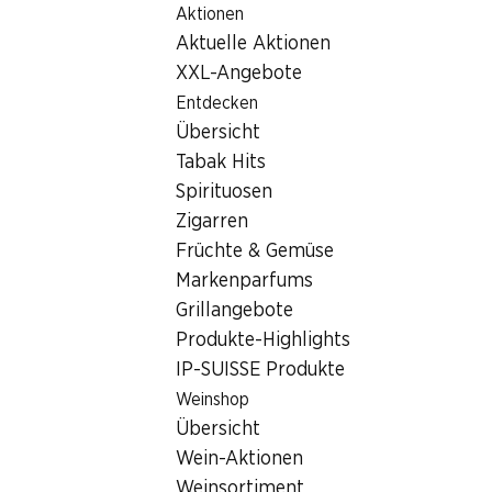
Aktionen
Table Of Content
Home
Filialsuche
Denner Filiale Rue de Vevey 250, 1630 
Zum Hauptinhalt springen
Zum Inhaltsverzeichnis springen
Zum Hauptmenü springen
Aktuelle Aktionen
1630 Bulle
XXL-Angebote
Entdecken
Denner Filiale
Übersicht
Tabak Hits
Spirituosen
Kontakt
Zigarren
Rue de Vevey 250, 1630 Bulle
Früchte & Gemüse
Markenparfums
Zur Wegbeschreibung
Grillangebote
Produkte-Highlights
IP-SUISSE Produkte
Öffnungszeiten
Weinshop
Sonntag
Übersicht
Montag
Wein-Aktionen
Weinsortiment