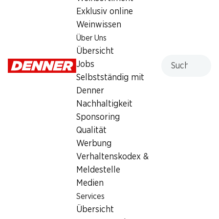
Exklusiv online
Montag
07:30 - 19:00
Weinwissen
Dienstag
07:30 - 19:00
Über Uns
Übersicht
Mittwoch
07:30 - 19:00
Suche
Jobs
Selbstständig mit
Donnerstag
07:30 - 19:00
Denner
Freitag
07:30 - 21:00
Nachhaltigkeit
Sponsoring
Besondere Öffnungszeiten
Qualität
Sa., 15.08.2026
Geschlossen
Werbung
Verhaltenskodex &
Angebot
Meldestelle
Medien
Humidor
,
Bargeldbezug mit Post - / M-Card
Services
Übersicht