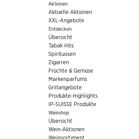
Aktionen
Table Of Content
Home
Filialsuche
Zum Hauptinhalt springen
Zum Inhaltsverzeichnis springen
Zum Hauptmenü springen
Aktuelle Aktionen
Denner Filiale Rue Chateau d`en Bas 2, 1630 Bulle
XXL-Angebote
1630 Bulle, Gruyère-Centre
Entdecken
Übersicht
Denner Filiale
Tabak Hits
Spirituosen
Zigarren
Kontakt
Früchte & Gemüse
Rue Chateau d`en Bas 2, 1630 Bulle
Markenparfums
Grillangebote
Zur Wegbeschreibung
Produkte-Highlights
IP-SUISSE Produkte
Öffnungszeiten
Weinshop
Übersicht
Samstag
07:30 - 16:00
Wein-Aktionen
Sonntag
geschlossen
Weinsortiment