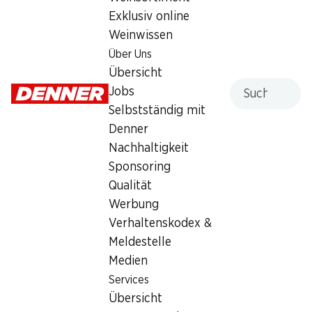
Montag
08:00 - 12:15
Exklusiv online
13:30 - 18:30
Weinwissen
Über Uns
Dienstag
08:00 - 12:15
Übersicht
13:30 - 18:30
Suche
Jobs
Mittwoch
08:00 - 12:15
Selbstständig mit
13:30 - 18:30
Denner
Nachhaltigkeit
Donnerstag
08:00 - 12:15
Sponsoring
13:30 - 18:30
Qualität
Freitag
08:00 - 12:15
Werbung
13:30 - 18:30
Verhaltenskodex &
Meldestelle
Samstag
08:00 - 16:00
Medien
Services
Angebot
Übersicht
Bargeldbezug mit Post - / M-Card