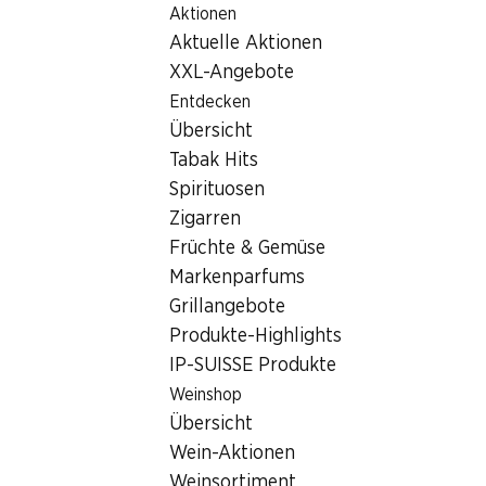
Aktionen
Table Of Content
Home
Filialsuche
Zum Hauptinhalt springen
Zum Inhaltsverzeichnis springen
Zum Hauptmenü springen
Aktuelle Aktionen
Denner Filiale Route d'Avenches 22, 1585 Salavaux
XXL-Angebote
1585 Salavaux
Entdecken
Übersicht
Denner Partner
Tabak Hits
Spirituosen
Zigarren
Kontakt
Früchte & Gemüse
Route d'Avenches 22, 1585 Salavaux
Markenparfums
+41 26 677 95 90
Grillangebote
Produkte-Highlights
Zur Wegbeschreibung
IP-SUISSE Produkte
Weinshop
Öffnungszeiten
Übersicht
Wein-Aktionen
Sonntag
08:00 - 12:15
Weinsortiment