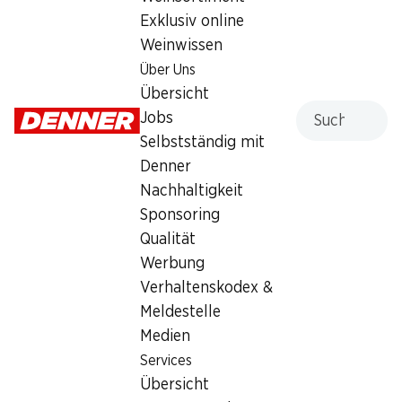
Samstag
08:00 - 18:00
Exklusiv online
Weinwissen
Sonntag
geschlossen
Über Uns
Montag
08:00 - 19:00
Übersicht
Suche
Jobs
Dienstag
08:00 - 19:00
Selbstständig mit
Denner
Mittwoch
08:00 - 19:00
Nachhaltigkeit
Donnerstag
08:00 - 19:00
Sponsoring
Qualität
Angebot
Werbung
Bargeldbezug mit Post - / M-Card
Verhaltenskodex &
Meldestelle
Medien
Services
Übersicht