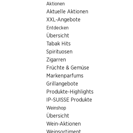
Aktionen
Table Of Content
Home
Filialsuche
Zum Hauptinhalt springen
Zum Inhaltsverzeichnis springen
Zum Hauptmenü springen
Aktuelle Aktionen
Denner Filiale Rue de l'Industrie 19, 1450 Sainte-Croix
XXL-Angebote
1450 Sainte-Croix
Entdecken
Übersicht
Denner Express
Tabak Hits
Spirituosen
Zigarren
Kontakt
Früchte & Gemüse
Rue de l'Industrie 19, 1450 Sainte-Croix
Markenparfums
+41 24 454 23 06
Grillangebote
Produkte-Highlights
Zur Wegbeschreibung
IP-SUISSE Produkte
Weinshop
Öffnungszeiten
Übersicht
Wein-Aktionen
Freitag
08:00 - 19:00
Weinsortiment