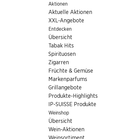
Aktionen
Table Of Content
Home
Filialsuche
Zum Hauptinhalt springen
Zum Inhaltsverzeichnis springen
Zum Hauptmenü springen
Aktuelle Aktionen
Denner Filiale Grand Rue 43, 1337 Vallorbe
XXL-Angebote
1337 Vallorbe
Entdecken
Übersicht
Denner Satellit
Tabak Hits
Spirituosen
Zigarren
Kontakt
Früchte & Gemüse
Grand Rue 43, 1337 Vallorbe
Markenparfums
+41 21 843 08 75
Grillangebote
Produkte-Highlights
Zur Wegbeschreibung
IP-SUISSE Produkte
Weinshop
Öffnungszeiten
Übersicht
Wein-Aktionen
Samstag
08:00 - 17:00
Weinsortiment