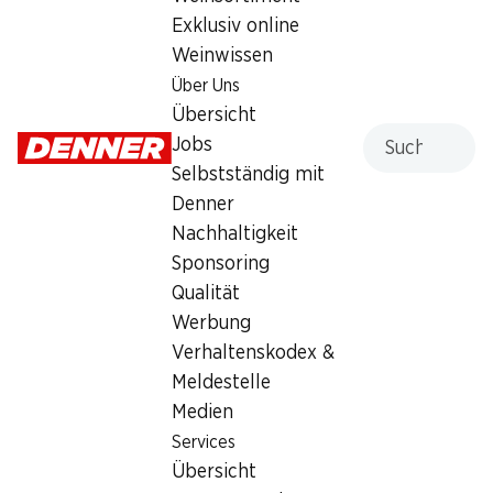
Exklusiv online
Sonntag
geschlossen
Weinwissen
Montag
07:30 - 19:00
Über Uns
Übersicht
Dienstag
07:30 - 19:00
Suche
Jobs
Selbstständig mit
Mittwoch
07:30 - 19:00
Denner
Donnerstag
07:30 - 20:00
Nachhaltigkeit
Sponsoring
Angebot
Qualität
Humidor
,
Bargeldbezug mit Post - / M-Card
Werbung
Verhaltenskodex &
Meldestelle
Medien
Services
Übersicht