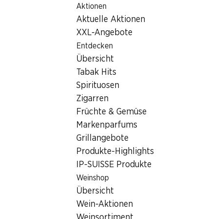
Aktionen
Table Of Content
Home
Filialsuche
Zum Hauptinhalt springen
Zum Inhaltsverzeichnis springen
Zum Hauptmenü springen
Aktuelle Aktionen
Denner Filiale Ch. des Clochetons 0, 1213 Petit-Lancy
XXL-Angebote
1213 Petit-Lancy
Entdecken
Übersicht
Denner Express
Tabak Hits
Spirituosen
Zigarren
Kontakt
Früchte & Gemüse
Ch. des Clochetons 0, 1213 Petit-Lancy
Markenparfums
Grillangebote
Zur Wegbeschreibung
Produkte-Highlights
IP-SUISSE Produkte
Öffnungszeiten
Weinshop
Übersicht
Freitag
07:30 - 19:30
Wein-Aktionen
Samstag
07:30 - 18:00
Weinsortiment