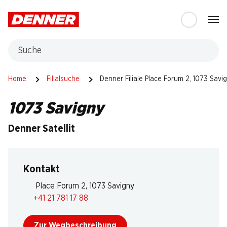
Table Of Content
Zum Hauptinhalt springen
Zum Inhaltsverzeichnis springen
Zum Hauptmenü springen
Suche
Home
Filialsuche
Denner Filiale Place Forum 2, 1073 Savi
1073 Savigny
Denner Satellit
Kontakt
Place Forum 2, 1073 Savigny
+41 21 781 17 88
Zur Wegbeschreibung