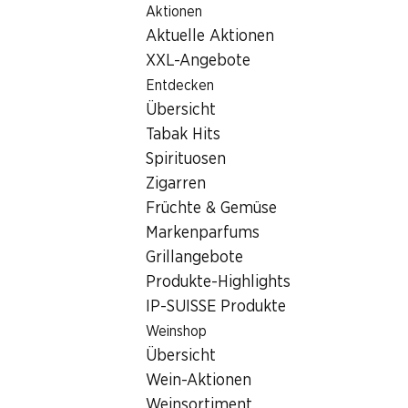
Aktionen
Table Of Content
Home
Filialsuche
Denner Filiale Pl. Croix Blanche 7, 1066
Zum Hauptinhalt springen
Zum Inhaltsverzeichnis springen
Zum Hauptmenü springen
Aktuelle Aktionen
1066 Epalinges, Centre Croix
XXL-Angebote
Entdecken
Denner Filiale
Übersicht
Tabak Hits
Spirituosen
Kontakt
Zigarren
Pl. Croix Blanche 7, 1066 Epalinges
Früchte & Gemüse
Markenparfums
Zur Wegbeschreibung
Grillangebote
Produkte-Highlights
IP-SUISSE Produkte
Öffnungszeiten
Weinshop
Freitag
Übersicht
Samstag
Wein-Aktionen
Weinsortiment