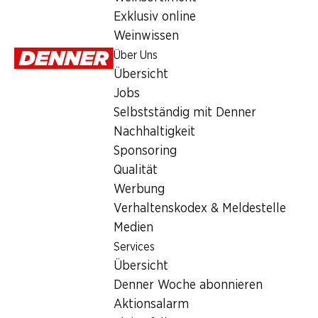
Sonntag
Exklusiv online
Weinwissen
Montag
Über Uns
Dienstag
Übersicht
Jobs
Mittwoch
Selbstständig mit Denner
Donnerstag
Nachhaltigkeit
Sponsoring
Angebot
Qualität
Werbung
Humidor
,
Bargeldbezug mit Post - / M-Card
Verhaltenskodex & Meldestelle
Medien
Services
Übersicht
Denner Woche abonnieren
Aktionsalarm