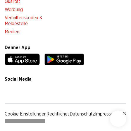
Qualität
Werbung
Verhaltenskodex &
Meldestelle
Medien
Denner App
Social Media
facebook
instagram
youtube
linkedin
tiktok
Cookie Einstellungen
Rechtliches
Datenschutz
Impressum
AGB