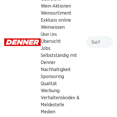
Wein-Aktionen
Weinsortiment
Exklusiv online
Weinwissen
54%
Über Uns
54%
Suche
Übersicht
25.95
25.95
statt 56.75
statt 56.75
Persil Waschmittel Discs 4
Jobs
Persil Waschmittel Discs 4
in 1 Color
in 1 Universal
Selbstständig mit
76 Waschgänge
76 Waschgänge
Denner
Nachhaltigkeit
Sponsoring
Qualität
Werbung
Verhaltenskodex &
Meldestelle
54%
54%
Medien
25.95
27.95
statt 56.75
statt 62.–