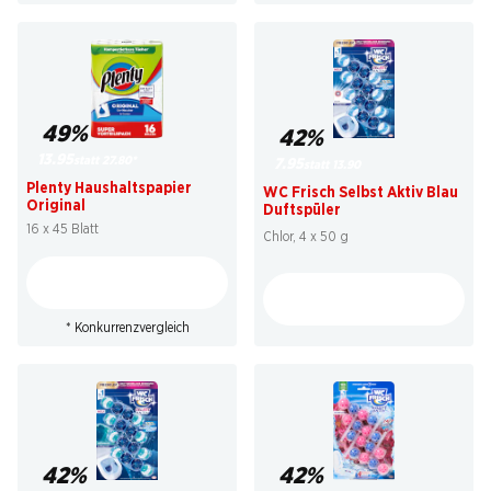
49%
42%
13.95
statt 27.80
*
7.95
statt 13.90
Plenty Haushaltspapier
WC Frisch Selbst Aktiv Blau
Original
Duftspüler
16 x 45 Blatt
Chlor, 4 x 50 g
* Konkurrenzvergleich
42%
42%