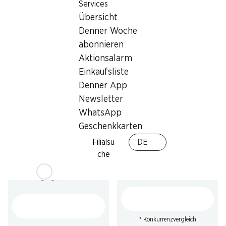
Services
Persil Waschmittel Discs 4
Persil Waschmittel Kraft-
Übersicht
in 1 Universal Morgenfrische
Gel Universal
76 Waschgänge
Denner Woche
100 Waschgänge, 4,5 Liter
abonnieren
Aktionsalarm
Einkaufsliste
Denner App
Newsletter
WhatsApp
Geschenkkarten
49%
54%
Filialsu
DE
13.95
statt 27.80
*
27.95
statt 62.–
che
Plenty Haushaltspapier
Persil Waschmittel Kraft-
Short & Smart
Gel Color
16 x 74 Blatt
100 Waschgänge, 4,5 Liter
* Konkurrenzvergleich