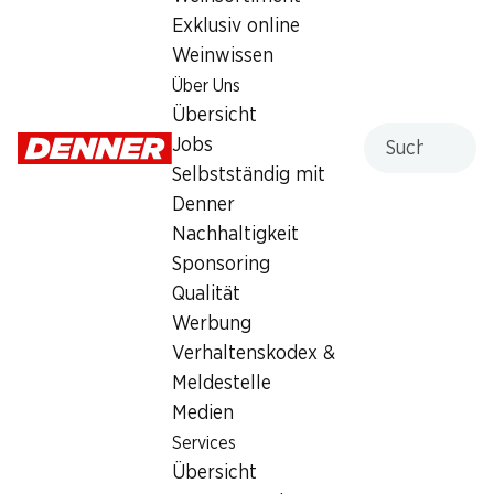
Exklusiv online
Weinwissen
Über Uns
Übersicht
33%
33%
Suche
Jobs
5.10
7.30
statt 7.65
*
statt 10.95
*
Selbstständig mit
Roland Bretzeli Classic
Roland Sticks Classic
3 x 100 g
3 x 200 g
Denner
Nachhaltigkeit
Sponsoring
Qualität
* Konkurrenzvergleich
* Konkurrenzvergleich
Werbung
Verhaltenskodex &
Meldestelle
Medien
SPECIAL
Services
SPECIAL
Übersicht
2.50
2.50