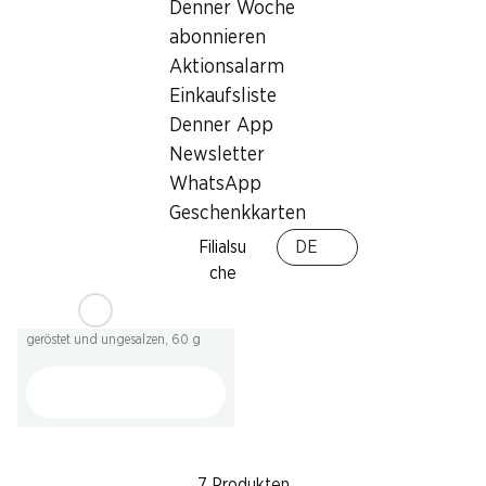
Wonderful Pistazien Salz &
Denner Woche
Wonderful Pistazien
Pfeffer
geröstet und gesalzen, 60 g
abonnieren
60 g
Aktionsalarm
Einkaufsliste
Denner App
Newsletter
WhatsApp
Geschenkkarten
Filialsu
DE
SPECIAL
che
2.50
Wonderful Pistazien
geröstet und ungesalzen, 60 g
7 Produkten