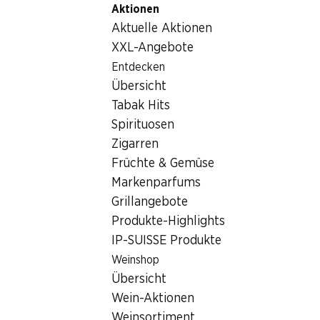
Aktionen
Table Of Content
Home
Lebensmittel
Snack/Apero
Zum Hauptinhalt springen
Zum Inhaltsverzeichnis springen
Zum Hauptmenü springen
Aktuelle Aktionen
Snack/Apero
XXL-Angebote
Wochenaktionen
Entdecken
Snack/Apero
Übersicht
06.08.–12.08.2026
Tabak Hits
Spirituosen
Zigarren
Früchte & Gemüse
Markenparfums
33%
42%
Grillangebote
6.80
statt 10.20
4.95
statt 8.55
Produkte-Highlights
Kambly Goldfish The
Chio Jumpys Sunny Paprika
IP-SUISSE Produkte
Original
3 x 100 g
3 x 160 g
Weinshop
Übersicht
Wein-Aktionen
Weinsortiment