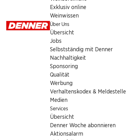
1.45
Exklusiv online
Weinwissen
Über Uns
Übersicht
Jobs
Selbstständig mit Denner
Artikelnummer
1026041
Nachhaltigkeit
Sponsoring
Qualität
Was andere Kunden kaufen
Werbung
Verhaltenskodex & Meldestelle
Medien
Services
Übersicht
Denner Woche abonnieren
32%
32%
Aktionsalarm
8.90
8.90
statt 13.20
statt 13.2
25% ab 2 Stück