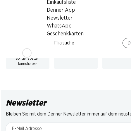
auf alle Ceylor
Listerine
Listerine
Einkaufsliste
Produkte im
Mundspülung Total
Mundspülung
Denner App
Einzelpack*
Care Zahnschutz
Advanced Wh
Newsletter
2 x 500 ml
mild, 2 x 500 ml
WhatsApp
Geschenkkarten
* Auch auf bestehende
Filialsuche
D
Aktionspreise! Nicht mit
anderen Gutscheinen,
Bons und
Sonderrabatten
kumulierbar.
Newsletter
Bleiben Sie mit dem Denner Newsletter immer auf dem neusten
E-Mail Adresse