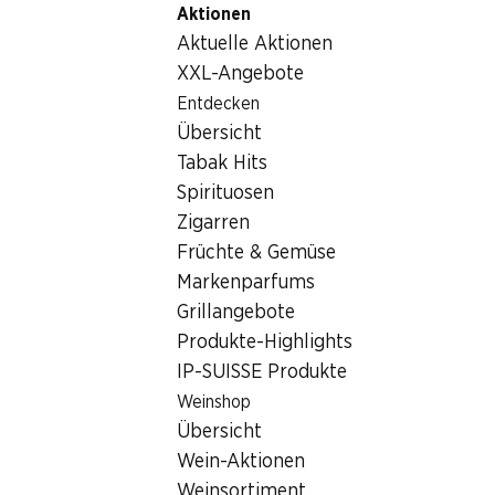
Aktionen
Table Of Content
Home
Nicht-Lebensmittel
Pflege/Kosmetik
Prokuden
Zum Hauptinhalt springen
Zum Inhaltsverzeichnis springen
Zum Hauptmenü springen
Aktuelle Aktionen
XXL-Angebote
Entdecken
Übersicht
Tabak Hits
Spirituosen
Zigarren
Früchte & Gemüse
Markenparfums
Grillangebote
Produkte-Highlights
IP-SUISSE Produkte
Prokudent Zahnbürste Interdent
Weinshop
Übersicht
3 Stück
Wein-Aktionen
Weinsortiment