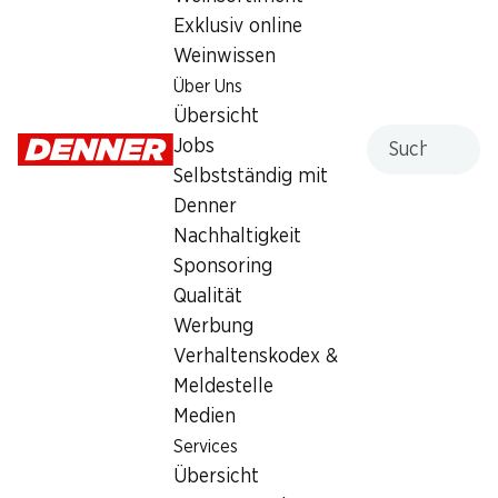
Aktionspreise! Nicht mit anderen
Exklusiv online
Gutscheinen, Bons und
Weinwissen
Sonderrabatten kumulierbar.
Über Uns
Übersicht
Suche
Jobs
Selbstständig mit
39%
Denner
39%
8.95
Nachhaltigkeit
statt 14.90
8.95
statt 14.90
Axe Deo Bodyspray Leather
Sponsoring
Axe Deo Bodyspray Black
& Cookies
2 x 200 ml
Qualität
2 x 200 ml
Werbung
Verhaltenskodex &
Meldestelle
Medien
Services
Übersicht