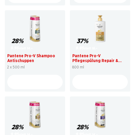
28%
37%
9.95
9.95
statt 14.–
statt 16.–
Pantene Pro-V Shampoo
Pantene Pro-V
Antischuppen
Pflegespülung Repair &
Care
2 x 500 ml
800 ml
28%
28%
9.95
9.95
statt 14.–
statt 14.–