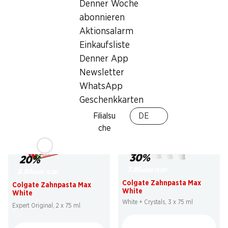
Denner Woche
39%
29%
abonnieren
8.95
6.90
statt 14.90
statt 9.75
Aktionsalarm
Axe Deo Bodyspray Dark
Axe Body Face Hair Wash
Einkaufsliste
Temptation
Ice Chill
2 x 200 ml
3 x 250 ml
Denner App
Newsletter
WhatsApp
Geschenkkarten
Filialsu
DE
che
30%
20%
7.85
statt 11.25
*
8.90
statt 11.20
Colgate Zahnpasta Max
Colgate Zahnpasta Max
White
White
White + Crystals, 3 x 75 ml
Expert Original, 2 x 75 ml