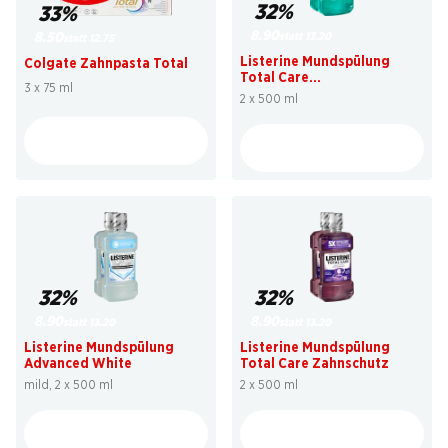
32%
33%
8.90
statt 13.20
8.50
statt 12.75
Listerine Mundspülung
Colgate Zahnpasta Total
Total Care
3 x 75 ml
Zahnfleischschutz
2 x 500 ml
32%
32%
8.90
8.90
statt 13.20
statt 13.20
Listerine Mundspülung
Listerine Mundspülung
Advanced White
Total Care Zahnschutz
mild, 2 x 500 ml
2 x 500 ml