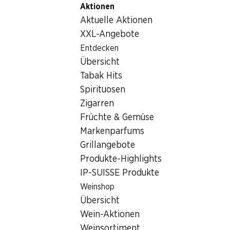
Aktionen
Table Of Content
Home
Nicht-Lebensmittel
Pflege/Kosmetik
Zum Hauptinhalt springen
Zum Inhaltsverzeichnis springen
Zum Hauptmenü springen
Aktuelle Aktionen
Pflege/Kosmetik
XXL-Angebote
Wochenaktionen
Entdecken
Pflege/Kosmetik
Übersicht
06.08.–12.08.2026
Tabak Hits
Spirituosen
Zigarren
Früchte & Gemüse
Markenparfums
39%
Grillangebote
8.95
Produkte-Highlights
statt 14.90
25% ab 2 Stück auf alle
Axe Deo Bodyspray Africa
IP-SUISSE Produkte
Ceylor Produkte im
Einzelpack*
Weinshop
2 x 200 ml
Übersicht
Wein-Aktionen
Weinsortiment
* Auch auf bestehende