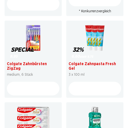
* Konkurrenzvergleich
SPECIAL
32%
9.95
6.60
statt 9.75
Colgate Zahnbürsten
Colgate Zahnpasta Fresh
ZigZag
Gel
medium, 6 Stück
3 x 100 ml