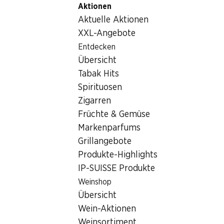
Aktionen
Table Of Content
Home
Lebensmittel
Früchte und Gemüse
Zum Hauptinhalt springen
Zum Inhaltsverzeichnis springen
Zum Hauptmenü springen
Aktuelle Aktionen
Peperoni gemischt
XXL-Angebote
Entdecken
Übersicht
Tabak Hits
Spirituosen
Zigarren
Früchte & Gemüse
Markenparfums
Grillangebote
Produkte-Highlights
IP-SUISSE Produkte
Peperoni gemischt
Weinshop
Übersicht
500 g
Wein-Aktionen
Weinsortiment