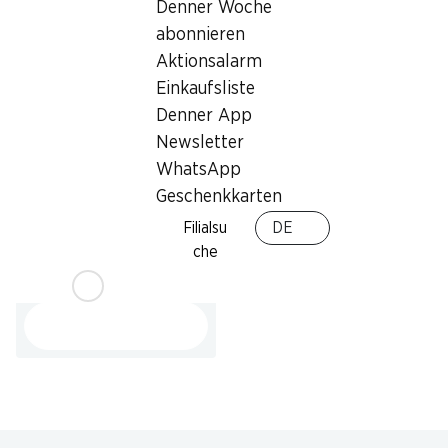
Denner Woche
Italien, per kg
ca. 500 g, per kg
abonnieren
Aktionsalarm
Einkaufsliste
Denner App
Newsletter
WhatsApp
Geschenkkarten
28%
Filialsu
DE
1.79
statt 2.50
che
Nektarinen
Herkunft siehe Verpackung, 1 kg