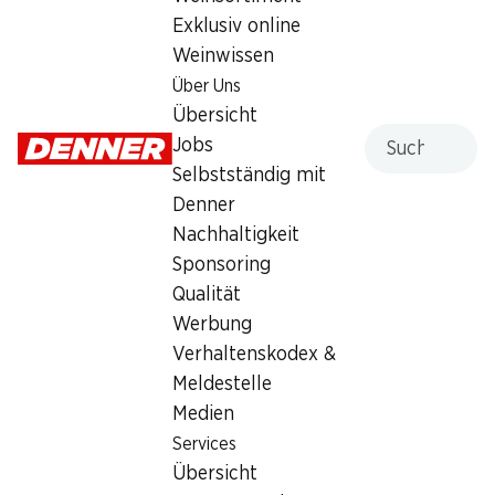
1.65
Exklusiv online
Weinwissen
Über Uns
Übersicht
Suche
Jobs
Selbstständig mit
Artikelnummer
1006163
Denner
Nachhaltigkeit
Sponsoring
Was andere Kunden kaufen
Qualität
Werbung
Verhaltenskodex &
Meldestelle
Medien
36%
30%
Services
2.50
2.90
statt 3.95
statt 4.15
Übersicht
Trauben weiss
IP-SUISSE Zucchetti