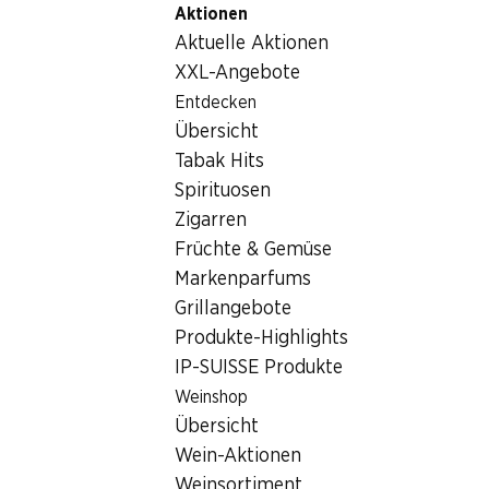
Aktionen
Table Of Content
Home
Lebensmittel
Schokolade/Süsses
Lindt Gold
Zum Hauptinhalt springen
Zum Inhaltsverzeichnis springen
Zum Hauptmenü springen
Aktuelle Aktionen
XXL-Angebote
Entdecken
Übersicht
Tabak Hits
Spirituosen
Zigarren
Früchte & Gemüse
Markenparfums
Grillangebote
Produkte-Highlights
IP-SUISSE Produkte
Lindt Goldhase Weiss
Weinshop
Übersicht
100 g
Wein-Aktionen
Weinsortiment