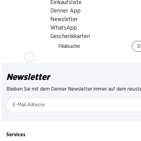
Cake
Cacao
Goccioli
Einkaufsliste
330 g
10 Stück, 450 g
336 g
Denner App
Newsletter
WhatsApp
* Konkurrenzve
Geschenkkarten
Filialsuche
D
Newsletter
Bleiben Sie mit dem Denner Newsletter immer auf dem neusten
E-Mail Adresse
Services