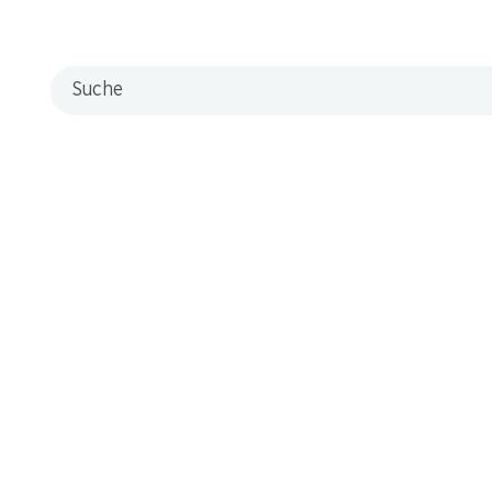
Suche
*
o Plum