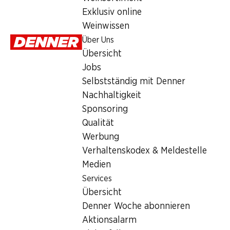
4.95
Exklusiv online
Weinwissen
Über Uns
Übersicht
Jobs
Selbstständig mit Denner
Artikelnummer
1022219
Nachhaltigkeit
Sponsoring
Qualität
Was andere Kunden kaufen
Werbung
Verhaltenskodex & Meldestelle
Medien
Services
Übersicht
29%
30%
SPECIAL
Denner Woche abonnieren
3.45
statt 4.90
2.60
3.45
statt 3.75
Aktionsalarm
Mulino Bianc
Gusparo Croissants
Mulino Bianco Pan