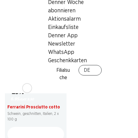
Denner Woche
6.90
*
2.29
abonnieren
Felder Chäswürstli
Denner BBQ Grillspiessli
4 x 130 g
Aktionsalarm
mariniert, Schwein, Schweiz, 2 x ca.
100 g, per 100 g
Einkaufsliste
Denner App
Newsletter
* Nur in der deutschen und
italienischen Schweiz erhältlich
WhatsApp
Geschenkkarten
Filialsu
DE
che
29%
6.95
statt 9.90
Ferrarini Prosciutto cotto
Schwein, geschnitten, Italien, 2 x
100 g