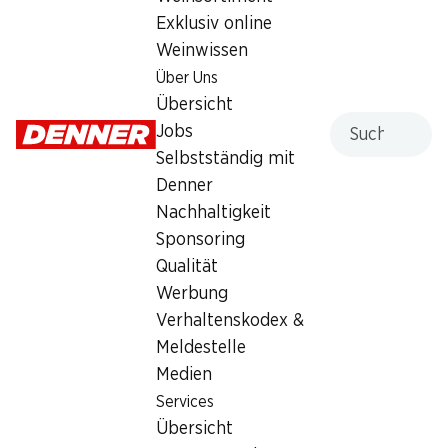
Exklusiv online
4.40
Weinwissen
Über Uns
Übersicht
Suche
Jobs
Selbstständig mit
Labels und Auszeichnungen
Denner
Artikelnummer
1002921
Nachhaltigkeit
Sponsoring
Qualität
Was andere Kunden kaufen
Werbung
Verhaltenskodex &
Meldestelle
Medien
Services
Übersicht
SPECIAL
SPECIAL