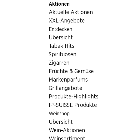
Aktionen
Table Of Content
Home
Lebensmittel
Fleisch/Wurst/Fisch
Zum Hauptinhalt springen
Zum Inhaltsverzeichnis springen
Zum Hauptmenü springen
Aktuelle Aktionen
IP-SUISSE Speckwürfeli
XXL-Angebote
Entdecken
Übersicht
Tabak Hits
Spirituosen
Zigarren
Früchte & Gemüse
Markenparfums
Grillangebote
Produkte-Highlights
IP-SUISSE Produkte
Weinshop
IP-SUISSE Speckwürfeli
Übersicht
Wein-Aktionen
2 x 80 g
Weinsortiment