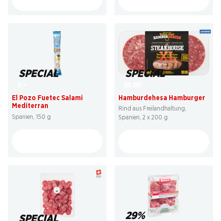
SPECIAL
SPECIAL
10.90
5.–
Hamburdehesa Hamburger
El Pozo Fuetec Salami
Mediterran
Rind aus Freilandhaltung,
Spanien, 150 g
Spanien, 2 x 200 g
29%
SPECIAL