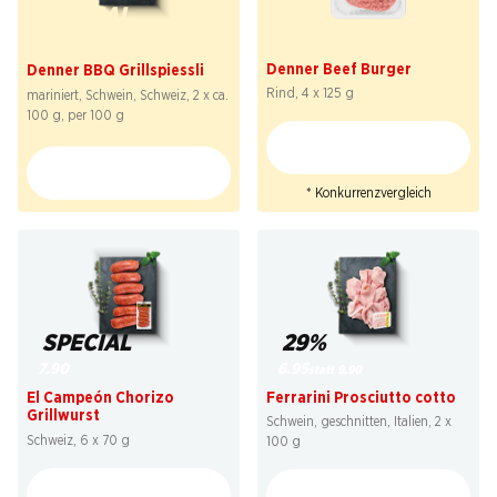
41%
SPECIAL
7.50
2.29
statt 12.90
*
Denner Beef Burger
Denner BBQ Grillspiessli
Rind, 4 x 125 g
mariniert, Schwein, Schweiz, 2 x ca.
100 g, per 100 g
* Konkurrenzvergleich
29%
SPECIAL
6.95
7.90
statt 9.90
Ferrarini Prosciutto cotto
El Campeón Chorizo
Grillwurst
Schwein, geschnitten, Italien, 2 x
Schweiz, 6 x 70 g
100 g