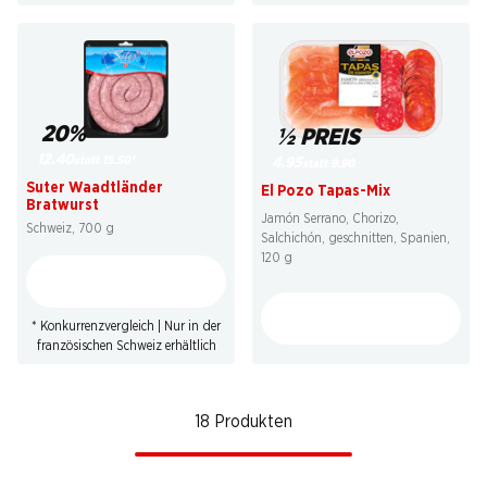
20%
½ PREIS
12.40
statt 15.50
*
4.95
statt 9.90
Suter Waadtländer
El Pozo Tapas-Mix
Bratwurst
Jamón Serrano, Chorizo,
Schweiz, 700 g
Salchichón, geschnitten, Spanien,
120 g
* Konkurrenzvergleich | Nur in der
französischen Schweiz erhältlich
18 Produkten