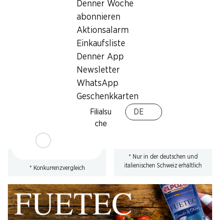
Denner Woche
* Konkurrenzvergleich
abonnieren
Aktionsalarm
Einkaufsliste
Denner App
Newsletter
23%
SPECIAL
WhatsApp
7.50
statt 9.75
*
6.90
*
Geschenkkarten
Beretta Parmaschinken
Felder Chäswürstli
DOP
4 x 130 g
Filialsu
DE
mind. 18 Monate gereift,
che
geschnitten, Italien, 2 x 70 g
* Nur in der deutschen und
italienischen Schweiz erhältlich
* Konkurrenzvergleich