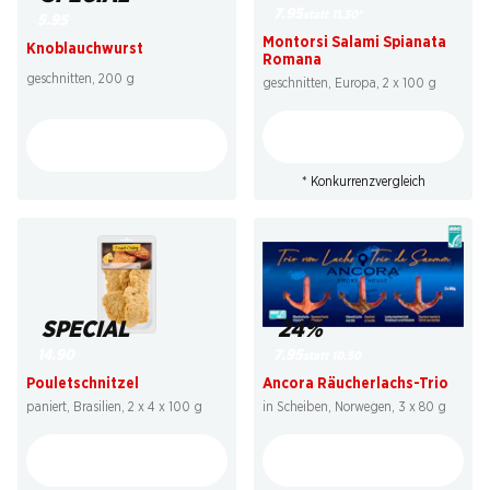
7.95
statt 11.30
*
5.95
Montorsi Salami Spianata
Knoblauchwurst
Romana
geschnitten, 200 g
geschnitten, Europa, 2 x 100 g
* Konkurrenzvergleich
SPECIAL
24%
14.90
7.95
statt 10.50
Pouletschnitzel
Ancora Räucherlachs-Trio
paniert, Brasilien, 2 x 4 x 100 g
in Scheiben, Norwegen, 3 x 80 g